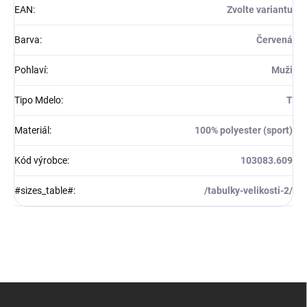
EAN
:
Zvolte variantu
Barva
:
Červená
Pohlaví
:
Muži
Tipo Mdelo
:
T
Materiál
:
100% polyester (sport)
Kód výrobce
:
103083.609
#sizes_table#
:
/tabulky-velikosti-2/
Z
á