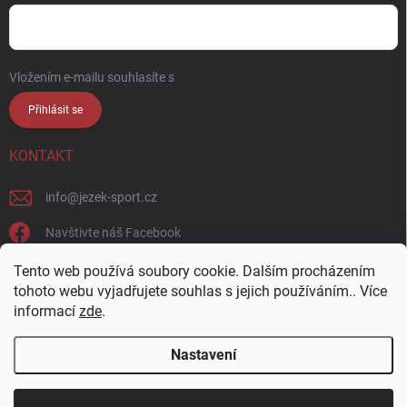
Vložením e-mailu souhlasíte s
podmínkami ochrany osobních údajů
Přihlásit se
KONTAKT
info
@
jezek-sport.cz
Navštivte náš Facebook
jezek_sport_np/
Tento web používá soubory cookie. Dalším procházením
tohoto webu vyjadřujete souhlas s jejich používáním.. Více
informací
zde
.
Nastavení
Copyright 2026
Ježek sport s.r.o.
. Všechna práva vyhrazena.
Upravit
nastavení cookies