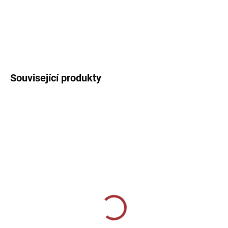
DETAILNÍ INFORMACE
Související produkty
SKLADEM U VÝROBCE
SKLADEM U VÝROBCE
Dámské tréninkové triko
Dámské tréninkové triko
140-námořní modrá
140-bílá