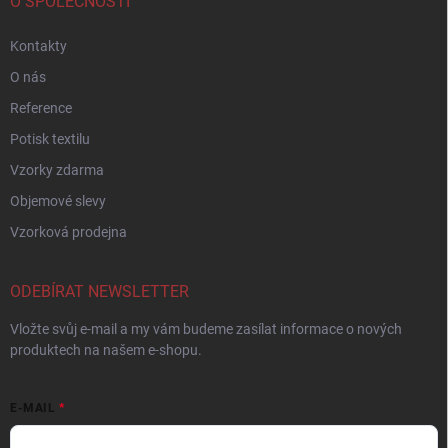
O SPOLEČNOSTI
Kontakty
O nás
Reference
Potisk textilu
Vzorky zdarma
Objemové slevy
Vzorková prodejna
ODEBÍRAT NEWSLETTER
Vložte svůj e-mail a my vám budeme zasílat informace o nových
produktech na našem e-shopu.
E-MAIL