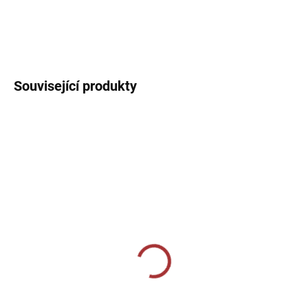
DETAILNÍ INFORMACE
Související produkty
SKLADEM U VÝROBCE
SKLADEM U VÝROBCE
Tréninkové triko 124-
Dámské tréninkové triko
neon mandarine
140-mátová
229 Kč
229 Kč