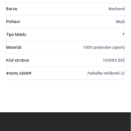
Barva
:
Nachová
Pohlaví
:
Muži
Tipo Mdelo
:
T
Materiál
:
100% polyester (sport)
Kód výrobce
:
103083.552
#sizes_table#
:
/tabulky-velikosti-2/
Z
á
p