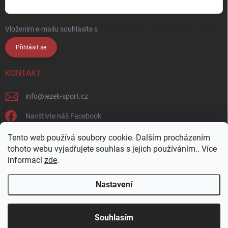
Vložením e-mailu souhlasíte s
podmínkami ochrany osobních údajů
Přihlásit se
KONTAKT
info
@
jezek-sport.cz
Navštivte náš Facebook
jezek_sport_np/
Tento web používá soubory cookie. Dalším procházením
tohoto webu vyjadřujete souhlas s jejich používáním.. Více
informací
zde
.
Nastavení
Copyright 2026
Ježek sport s.r.o.
. Všechna práva vyhrazena.
Upravit
nastavení cookies
Přijďte si vybrat osobně! Široká nabídka materiálů a
Souhlasím
barev na naší vzorkovně v Nové Pace.