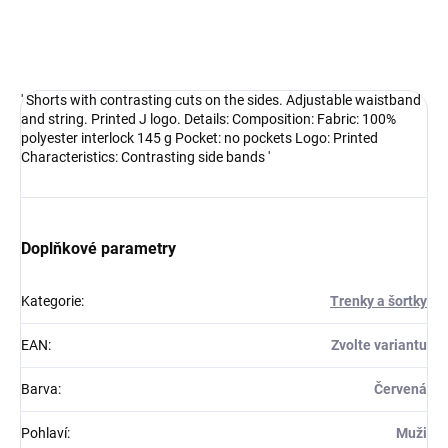
Sportovní trenýrky k soutěžním dresům nebo na trénink.
DETAILNÍ INFORMACE
' Shorts with contrasting cuts on the sides. Adjustable waistband
and string. Printed J logo. Details: Composition: Fabric: 100%
polyester interlock 145 g Pocket: no pockets Logo: Printed
Characteristics: Contrasting side bands '
Doplňkové parametry
Kategorie
:
Trenky a šortky
EAN
:
Zvolte variantu
Barva
:
Červená
Pohlaví
:
Muži