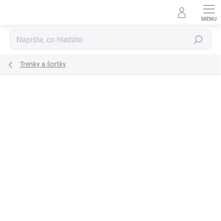
Přejít
na
obsah
Hledat
Trenky a šortky
ZNAČKA:
JOMA