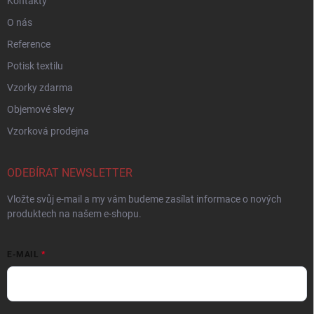
Kontakty
O nás
Reference
Potisk textilu
Vzorky zdarma
Objemové slevy
Vzorková prodejna
ODEBÍRAT NEWSLETTER
Vložte svůj e-mail a my vám budeme zasílat informace o nových
produktech na našem e-shopu.
E-MAIL