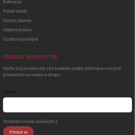
Reference
Potisk textilu
Vzorky zdarma
Objemové slevy
Vzorková prodejna
ODEBÍRAT NEWSLETTER
Vložte svůj e-mail a my vám budeme zasílat informace o nových
produktech na našem e-shopu.
E-MAIL
Vložením e-mailu souhlasíte s
podmínkami ochrany osobních údajů
Přihlásit se