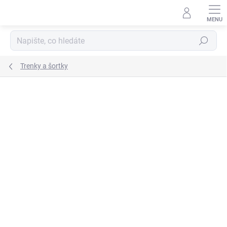
Přejít
na
obsah
Hledat
Trenky a šortky
ZNAČKA:
JOMA