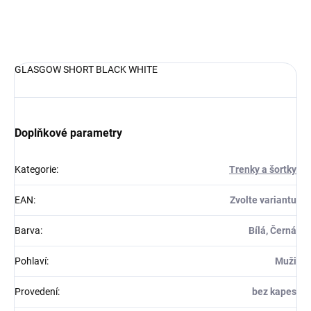
Sportovní trenýrky k soutěžním dresům nebo na trénink.
DETAILNÍ INFORMACE
GLASGOW SHORT BLACK WHITE
Doplňkové parametry
Kategorie
:
Trenky a šortky
EAN
:
Zvolte variantu
Barva
:
Bílá, Černá
Pohlaví
:
Muži
Provedení
:
bez kapes