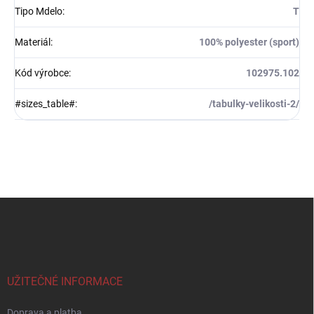
Tipo Mdelo
:
T
Materiál
:
100% polyester (sport)
Kód výrobce
:
102975.102
#sizes_table#
:
/tabulky-velikosti-2/
Z
á
p
a
t
í
UŽITEČNÉ INFORMACE
Doprava a platba