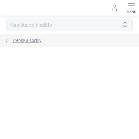
Přejít
na
obsah
Hledat
Trenky a šortky
ZNAČKA:
JOMA