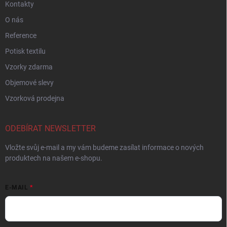
Kontakty
O nás
Reference
Potisk textilu
Vzorky zdarma
Objemové slevy
Vzorková prodejna
ODEBÍRAT NEWSLETTER
Vložte svůj e-mail a my vám budeme zasílat informace o nových
produktech na našem e-shopu.
E-MAIL