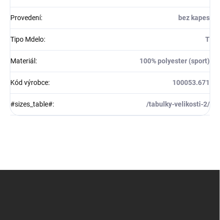
Provedení
:
bez kapes
Tipo Mdelo
:
T
Materiál
:
100% polyester (sport)
Kód výrobce
:
100053.671
#sizes_table#
:
/tabulky-velikosti-2/
Z
á
p
a
t