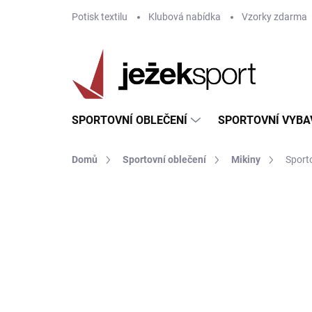
Přejít
Potisk textilu
Klubová nabídka
Vzorky zdarma
na
obsah
SPORTOVNÍ OBLEČENÍ
SPORTOVNÍ VYBA
Domů
Sportovní oblečení
Mikiny
Sport
ZNAČKA:
JOMA