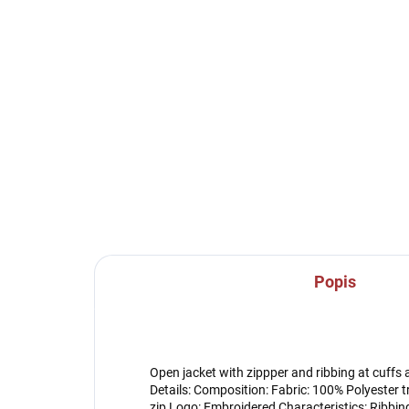
SKLADEM U VÝROBCE
Sportovní 3/4 tepláky
Sporto
Joma Pirate - černá
Ch
mo
859 Kč
83
Detail
Popis
Open jacket with zippper and ribbing at cuffs a
Details: Composition: Fabric: 100% Polyester t
zip Logo: Embroidered Characteristics: Ribbing 