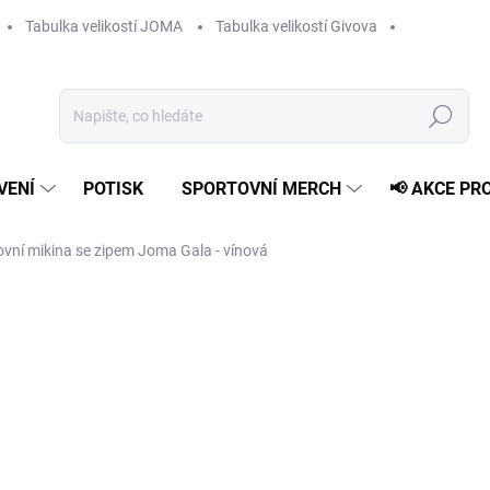
Tabulka velikostí JOMA
Tabulka velikostí Givova
Hledat
VENÍ
POTISK
SPORTOVNÍ MERCH
📢 AKCE PR
ovní mikina se zipem Joma Gala - vínová
769 Kč
Měrná
ZVOLTE VARIANTU
cena:
VELIKOST