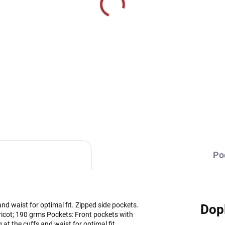
SKLADEM U VÝROBCE
SKLADEM U VÝR
vní tepláky Joma
Sportovní tepláky Joma
ampionship IV - tmavě
Championship IV - tm
drá/bílá
modrá/žlutá
9 Kč
839 Kč
Detail
Detai
Po
nd waist for optimal fit. Zipped side pockets.
Dop
ricot; 190 grms Pockets: Front pockets with
at the cuffs and waist for optimal fit