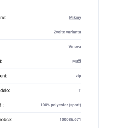
rie
:
Mikiny
Zvolte variantu
Vínová
í
:
Muži
ení
:
zip
delo
:
T
ál
:
100% polyester (sport)
robce
:
100086.671