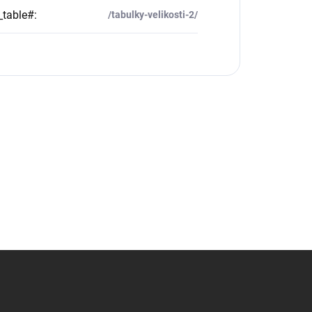
_table#
:
/tabulky-velikosti-2/