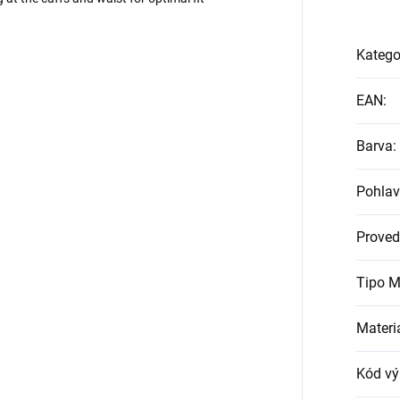
Katego
EAN
:
Barva
:
Pohlav
Proved
Tipo M
Materi
Kód vý