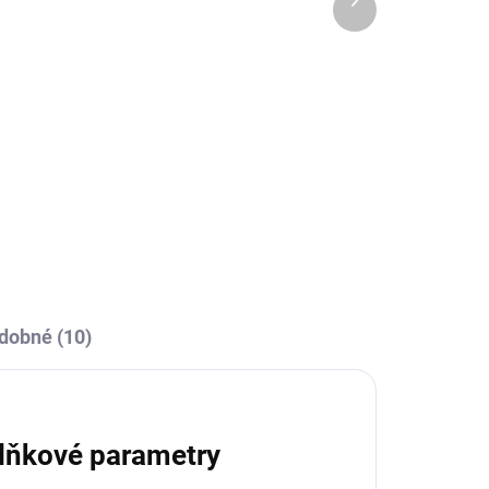
OBCE
SKLADEM U VÝROBCE
produkt
Sportovní tepláky Joma
avě
Elba (slim-fit) - černá
869 Kč
Detail
l
dobné (10)
lňkové parametry