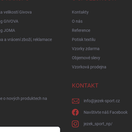
a velikostí Givova
Kontakty
og GIVOVA
O nás
og JOMA
Reference
 a vrácení zboží, reklamace
Potisk textilu
Vzorky zdarma
Objemové slevy
Vzorková prodejna
KONTAKT
ce o nových produktech na
info
@
jezek-sport.cz
Navštivte náš Facebook
jezek_sport_np/