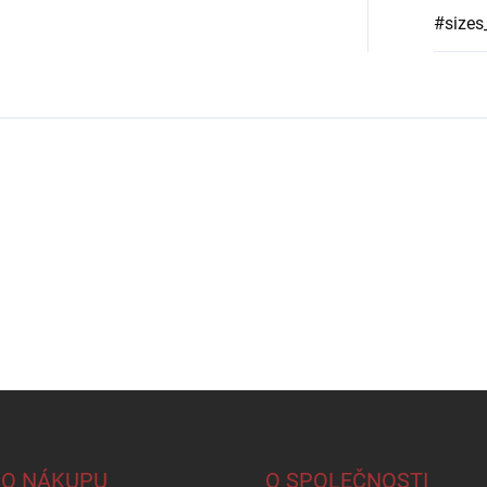
#sizes
 O NÁKUPU
O SPOLEČNOSTI