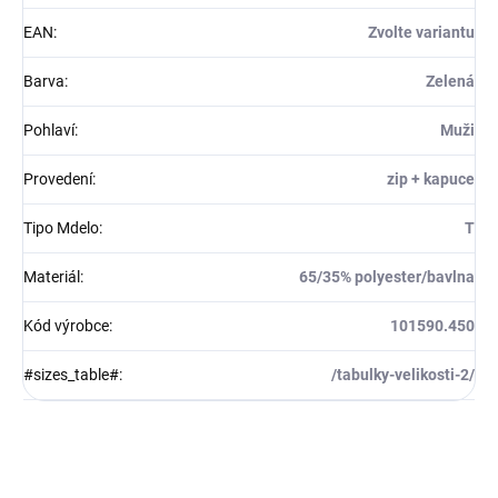
EAN
:
Zvolte variantu
Barva
:
Zelená
Pohlaví
:
Muži
Provedení
:
zip + kapuce
Tipo Mdelo
:
T
Materiál
:
65/35% polyester/bavlna
Kód výrobce
:
101590.450
#sizes_table#
:
/tabulky-velikosti-2/