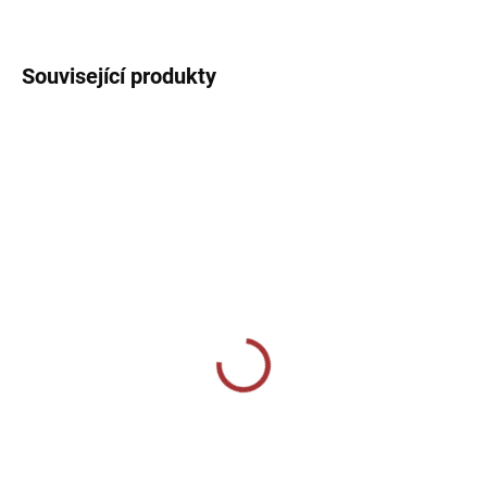
DETAILNÍ INFORMACE
Související produkty
SKLADEM U VÝROBCE
SKLADEM U VÝROBCE
Sportovní tepláky Joma
Dámské sportovní
Championship IV - černá
tepláky Joma Mare -
tmavě modrá
839 Kč
719 Kč
Detail