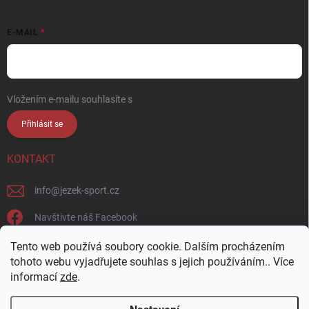
E-MAIL
Vložením e-mailu souhlasíte s
podmínkami ochrany osobních údajů
Přihlásit se
KONTAKT
info
@
jezek-sport.cz
Navštivte náš Facebook
jezek_sport_np/
Tento web používá soubory cookie. Dalším procházením
tohoto webu vyjadřujete souhlas s jejich používáním.. Více
informací
zde
.