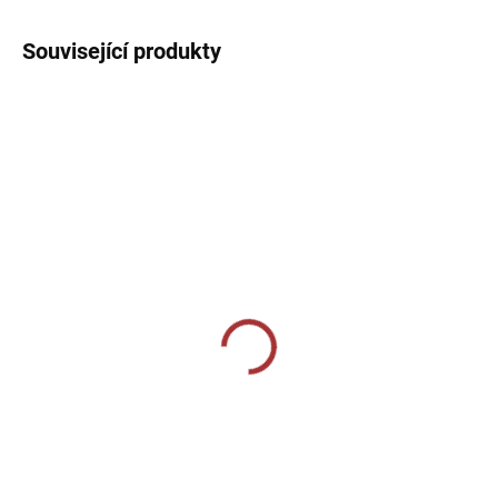
Související produkty
MOMENTÁLNĚ VYPRODÁNO
SKLADEM U VÝROBCE
Sportovní štulpny Givova
Sportovní štulpny Joma
bezponožkové - vínová
Classic II - fluo zelená
159 Kč
219 Kč
Detail
Detail