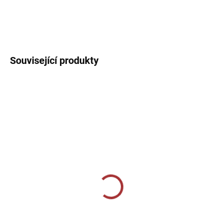
Sportovní dres s kulatým límečkem, lehký, prodyšný s technologií
pro rychlý odvod potu sportovce.
DETAILNÍ INFORMACE
Související produkty
MOMENTÁLNĚ VYPRODÁNO
SKLADEM U VÝROBCE
Sportovní štulpny Givova
Sportovní štulpny Givova
bezponožkové - vínová
- červená
159 Kč
239 Kč