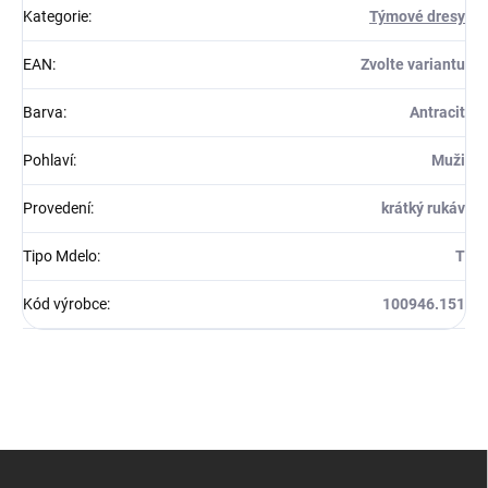
Kategorie
:
Týmové dresy
EAN
:
Zvolte variantu
Barva
:
Antracit
Pohlaví
:
Muži
Provedení
:
krátký rukáv
Tipo Mdelo
:
T
Kód výrobce
:
100946.151
Z
á