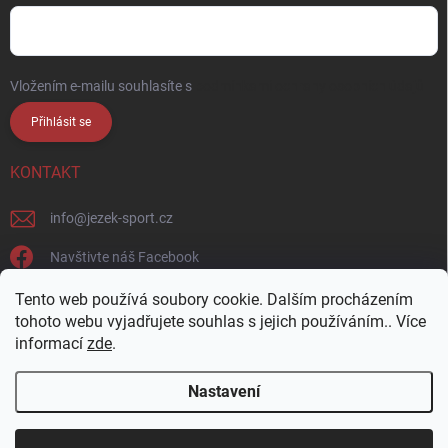
Vložením e-mailu souhlasíte s
podmínkami ochrany osobních údajů
Přihlásit se
KONTAKT
info
@
jezek-sport.cz
Navštivte náš Facebook
jezek_sport_np/
Tento web používá soubory cookie. Dalším procházením
tohoto webu vyjadřujete souhlas s jejich používáním.. Více
informací
zde
.
Nastavení
Copyright 2026
Ježek sport s.r.o.
. Všechna práva vyhrazena.
Upravit