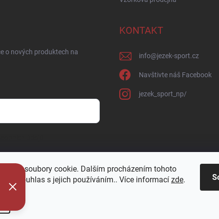
KONTAKT
ce o nových produktech na
info
@
jezek-sport.cz
Navštivte náš Facebook
jezek_sport_np/
sobních údajů
oužívá soubory cookie. Dalším procházením tohoto
S
jete souhlas s jejich používáním.. Více informací
zde
.
í
azena.
Upravit nastavení cookies