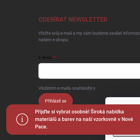
ODEBÍRAT NEWSLETTER
Vložte svůj e-mail a my vám budeme zasílat informa
našem e-shopu.
E-MAIL
Vložením e-mailu souhlasíte s
podmínkami ochrany o
Přihlásit se
Tento web p
Přijďte si vybrat osobně! Široká nabídka
webu vyjadřu
materiálů a barev na naší vzorkovně v Nové
Pace.
Nastaven
Copyright 2026
Ježek sport s.r.o.
. Všechna práva vyhr