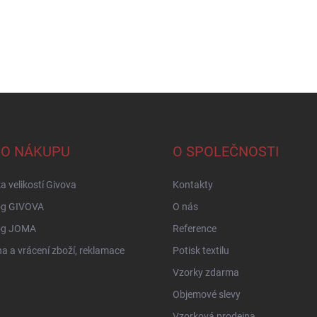
 O NÁKUPU
O SPOLEČNOSTI
a velikostí Givova
Kontakty
og GIVOVA
O nás
og JOMA
Reference
 a vrácení zboží, reklamace
Potisk textilu
Vzorky zdarma
Objemové slevy
Vzorková prodejna