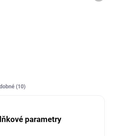
DÁNO
SKLADEM U VÝROBCE
va
Sportovní štulpny Joma
á
Classic II - fluo zelená
219 Kč
l
Detail
dobné (10)
lňkové parametry