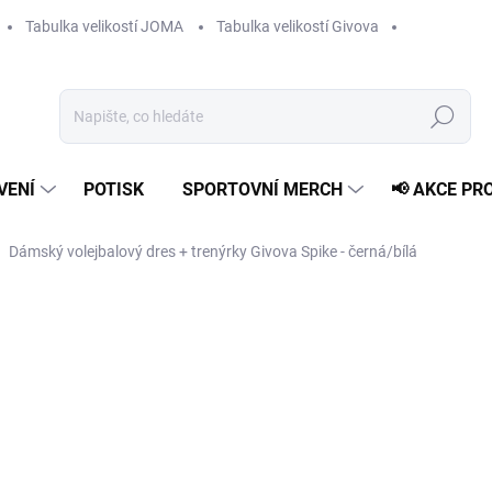
Tabulka velikostí JOMA
Tabulka velikostí Givova
Hledat
VENÍ
POTISK
SPORTOVNÍ MERCH
📢 AKCE PR
Dámský volejbalový dres + trenýrky Givova Spike - černá/bílá
1 209 Kč
Měrná
ZVOLTE VARIANTU
cena:
VELIKOST