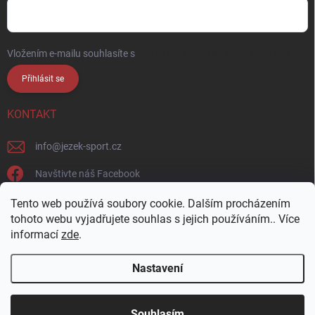
Vložením e-mailu souhlasíte s
podmínkami ochrany osobních údajů
Přihlásit se
KONTAKT
info
@
jezek-sport.cz
Navštivte náš Facebook
jezek_sport_np/
Tento web používá soubory cookie. Dalším procházením
tohoto webu vyjadřujete souhlas s jejich používáním.. Více
informací
zde
.
Nastavení
Copyright 2026
Ježek sport s.r.o.
. Všechna práva vyhrazena.
Upravit
nastavení cookies
Přijďte si vybrat osobně! Široká nabídka materiálů a
Souhlasím