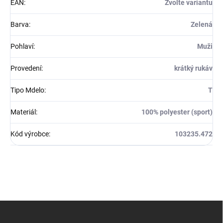
EAN
:
Zvolte variantu
Barva
:
Zelená
Pohlaví
:
Muži
Provedení
:
krátký rukáv
Tipo Mdelo
:
T
Materiál
:
100% polyester (sport)
Kód výrobce
:
103235.472
Z
á