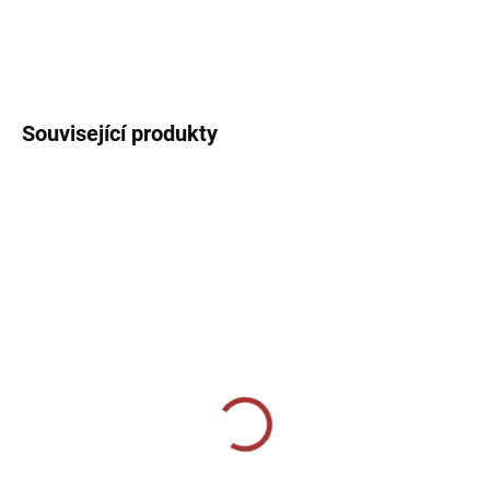
Sportovní dres s V límečkem, lehký, prodyšný s technologií pro
rychlý odvod potu sportovce.
DETAILNÍ INFORMACE
Související produkty
SKLADEM U VÝROBCE
SKLADEM U VÝROBCE
Sportovní štulpny Joma
CALZA CALCIO ALTA
Premier II - tmavě
349 Kč
modrá/bílá