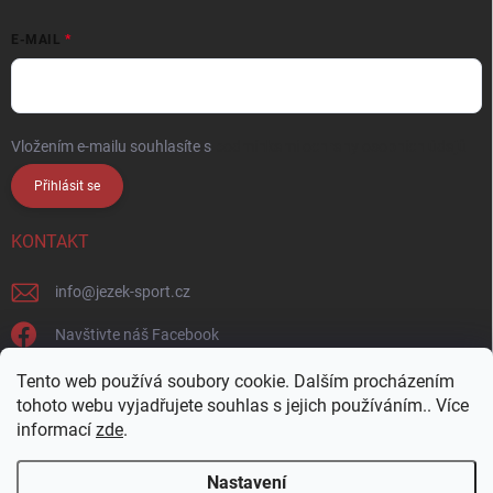
E-MAIL
Vložením e-mailu souhlasíte s
podmínkami ochrany osobních údajů
Přihlásit se
KONTAKT
info
@
jezek-sport.cz
Navštivte náš Facebook
jezek_sport_np/
Tento web používá soubory cookie. Dalším procházením
tohoto webu vyjadřujete souhlas s jejich používáním.. Více
informací
zde
.
Nastavení