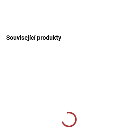
Sportovní dres s V žebrovaným límečkem, lehký, prodyšný s
technologií pro rychlý odvod potu sportovce.
DETAILNÍ INFORMACE
Související produkty
SKLADEM U VÝROBCE
SKLADEM U VÝROBCE
Sportovní štulpny Givova
Sportovní štulpny Joma
- tmavě šedá
Premier - modrá
239 Kč
229 Kč