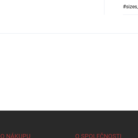
#sizes
 O NÁKUPU
O SPOLEČNOSTI