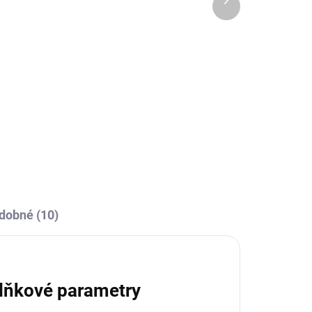
OBCE
SKLADEM U VÝROBCE
produkt
va
Sportovní štulpny Joma
Premier II - tmavě
modrá/bílá
229 Kč
l
Detail
dobné (10)
lňkové parametry