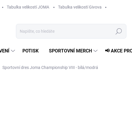
Tabulka velikostí JOMA
Tabulka velikostí Givova
Hledat
VENÍ
POTISK
SPORTOVNÍ MERCH
📢 AKCE PR
Sportovní dres Joma Championship VIII - bílá/modrá
589 Kč
Měrná
ZVOLTE VARIANTU
cena:
VELIKOST