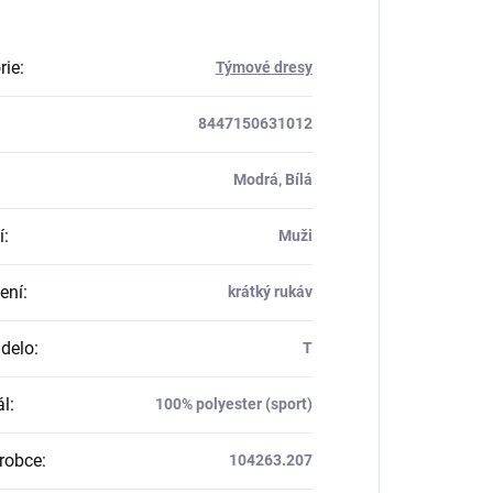
rie
:
Týmové dresy
8447150631012
Modrá, Bílá
í
:
Muži
ení
:
krátký rukáv
delo
:
T
ál
:
100% polyester (sport)
robce
:
104263.207