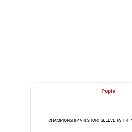
SKLADEM U VÝROBCE
Sportovní štulpny Joma
Sp
Classic II - fluo žlutá
Cla
219 Kč
od
Detail
Popis
CHAMPIONSHIP VIII SHORT SLEEVE T-SHIRT