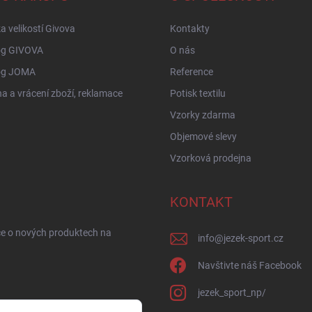
a velikostí Givova
Kontakty
og GIVOVA
O nás
og JOMA
Reference
 a vrácení zboží, reklamace
Potisk textilu
Vzorky zdarma
Objemové slevy
Vzorková prodejna
KONTAKT
ce o nových produktech na
info
@
jezek-sport.cz
Navštivte náš Facebook
jezek_sport_np/