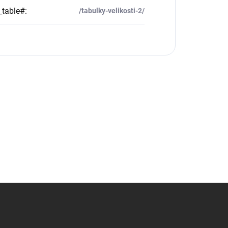
_table#
:
/tabulky-velikosti-2/