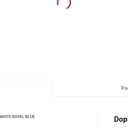
SKLADEM U VÝROBCE
SKLADEM U VÝR
ortovní štulpny Joma
Sportovní štulpny Givo
ssic II - černá
- tmavě modrá/bílá
219 Kč
239 Kč
Detail
Detai
Po
 WHITE ROYAL BLUE
Dop