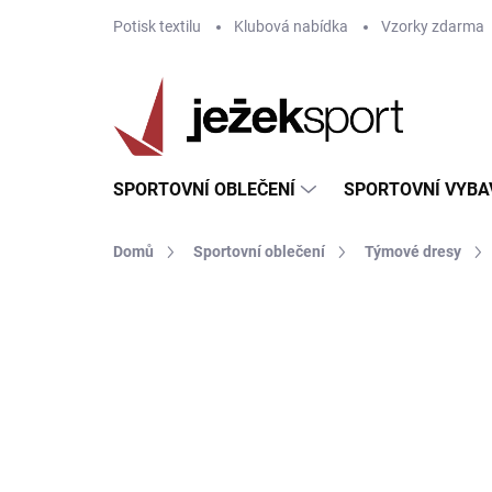
Přejít
Potisk textilu
Klubová nabídka
Vzorky zdarma
na
obsah
SPORTOVNÍ OBLEČENÍ
SPORTOVNÍ VYBA
Domů
Sportovní oblečení
Týmové dresy
ZNAČKA:
JOMA