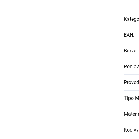
Katego
EAN
:
Barva
:
Pohlav
Proved
Tipo M
Materi
Kód vý