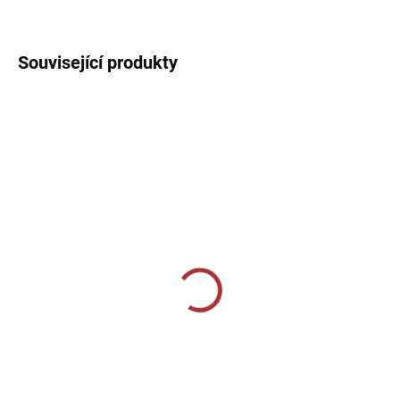
DETAILNÍ INFORMACE
Související produkty
SKLADEM U VÝROBCE
SKLADEM U VÝROBCE
Sportovní štulpny Joma
Sportovní štulpny Joma
Premier II - modrá/černá
Premier II - černá/bílá
269 Kč
269 Kč
od
od
Detail
Detail