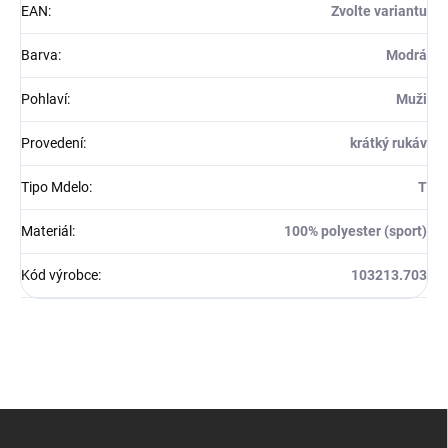
EAN
:
Zvolte variantu
Barva
:
Modrá
Pohlaví
:
Muži
Provedení
:
krátký rukáv
Tipo Mdelo
:
T
Materiál
:
100% polyester (sport)
Kód výrobce
:
103213.703
Z
á