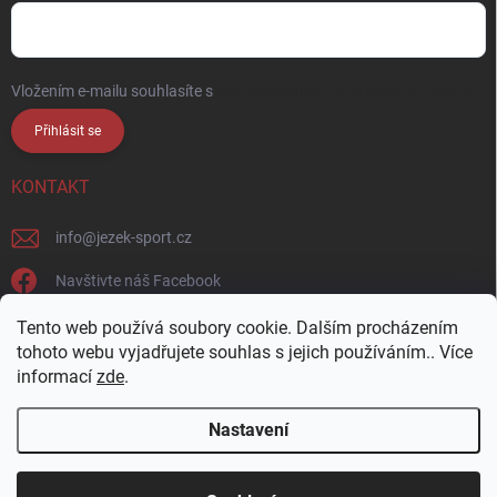
Vložením e-mailu souhlasíte s
podmínkami ochrany osobních údajů
Přihlásit se
KONTAKT
info
@
jezek-sport.cz
Navštivte náš Facebook
jezek_sport_np/
Tento web používá soubory cookie. Dalším procházením
tohoto webu vyjadřujete souhlas s jejich používáním.. Více
informací
zde
.
Nastavení
Copyright 2026
Ježek sport s.r.o.
. Všechna práva vyhrazena.
Upravit
nastavení cookies
Přijďte si vybrat osobně! Široká nabídka materiálů a