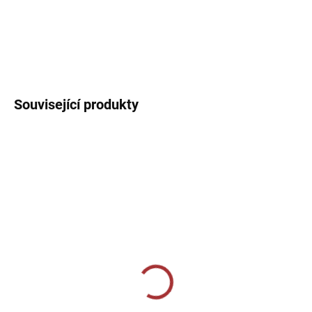
Sportovní triko a trenýrky. Dres s kulatým límečkem, lehký,
prodyšný s technologií pro rychlý odvod potu sportovce.
DETAILNÍ INFORMACE
Související produkty
SKLADEM U VÝROBCE
SKLADEM U VÝROBCE
Sportovní štulpny Joma
CALZA CALCIO ALTA
Classic II - oranžová