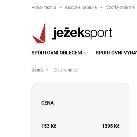
Přejít
Potisk textilu
Klubová nabídka
Vzorky zdarma
na
obsah
SPORTOVNÍ OBLEČENÍ
SPORTOVNÍ VYBA
Domů
SK Jilemnice
P
o
s
CENA
t
r
a
n
153
Kč
1395
Kč
n