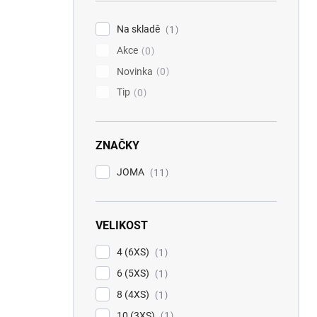
í
p
Na skladě
1
a
Akce
n
0
e
Novinka
0
l
Tip
0
ZNAČKY
JOMA
11
VELIKOST
4 (6XS)
1
6 (5XS)
1
8 (4XS)
1
10 (3XS)
1