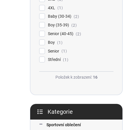
4XL
1
Baby (30-34)
2
Boy (35-39)
2
Senior (40-45)
2
Boy
1
Senior
1
Střední
1
Položek k zobrazení:
16
Kategorie
Přeskočit
kategorie
Sportovní oblečení