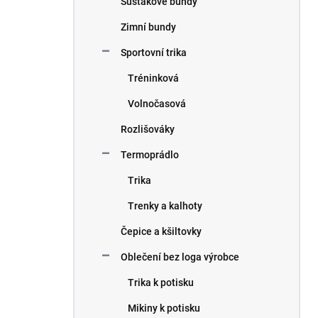
Šusťákové bundy
Zimní bundy
Sportovní trika
Tréninková
Volnočasová
Rozlišováky
Termoprádlo
Trika
Trenky a kalhoty
Čepice a kšiltovky
Oblečení bez loga výrobce
Trika k potisku
Mikiny k potisku