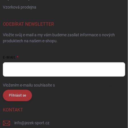
Vzorková prodejna
ODEBÍRAT NEWSLETTER
Vložte svůj e-mail a my vám budeme zasílat informace o nových
produktech na našem e-shopu.
E-MAIL
Vložením e-mailu souhlasíte s
podmínkami ochrany osobních údajů
Přihlásit se
KONTAKT
info
@
jezek-sport.cz