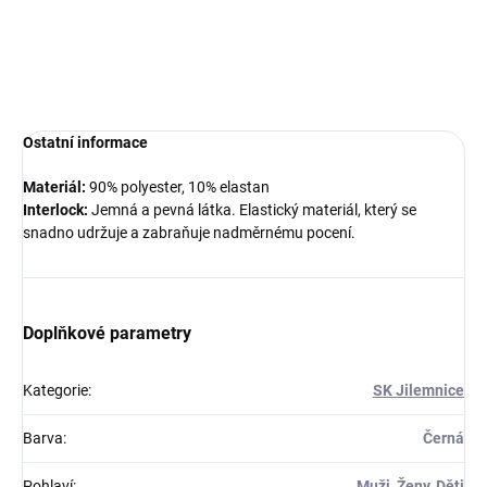
Sportovní štulpny
Joma Classic II
. Hodí se ke všem týmovým
dresům Joma i na trénink.
DETAILNÍ INFORMACE
Ostatní informace
Materiál:
90% polyester, 10% elastan
Interlock:
Jemná a pevná látka. Elastický materiál, který se
snadno udržuje a zabraňuje nadměrnému pocení.
Doplňkové parametry
Kategorie
:
SK Jilemnice
Barva
:
Černá
Pohlaví
:
Muži, Ženy, Děti