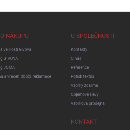
 O NÁKUPU
O SPOLEČNOSTI
a velikostí Givova
Kontakty
og GIVOVA
O nás
og JOMA
Reference
 a vrácení zboží, reklamace
Potisk textilu
Vzorky zdarma
Objemové slevy
Vzorková prodejna
KONTAKT