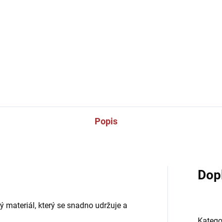
Sportovní štulpny
Joma Class
na trénink.
DETAILNÍ INFORMACE
Popis
Dop
ý materiál, který se snadno udržuje a
Katego