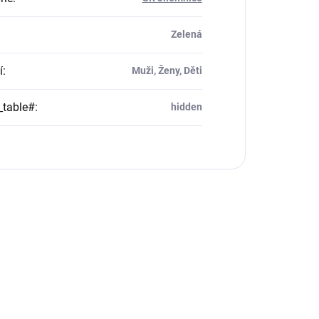
Zelená
í
:
Muži, Ženy, Děti
_table#
:
hidden