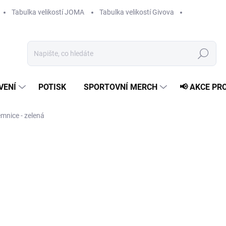
Tabulka velikostí JOMA
Tabulka velikostí Givova
Hledat
VENÍ
POTISK
SPORTOVNÍ MERCH
📢 AKCE PR
emnice - zelená
219 Kč
153 Kč
Měrná
ZVOLTE VARIANTU
cena:
VELIKOST