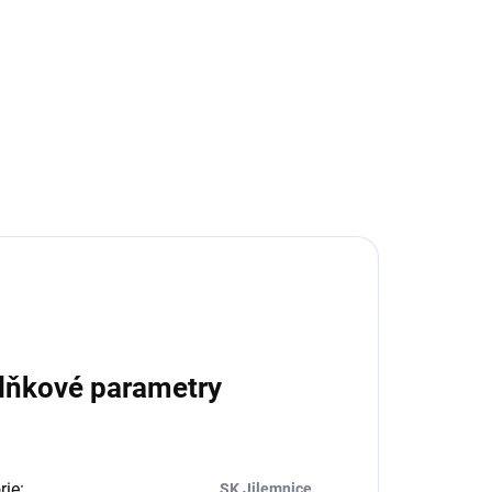
ic II
. Hodí se ke všem týmovým dresům Joma i
lňkové parametry
rie
:
SK Jilemnice