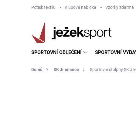
Přejít
Potisk textilu
Klubová nabídka
Vzorky zdarma
na
obsah
SPORTOVNÍ OBLEČENÍ
SPORTOVNÍ VYBA
Domů
SK Jilemnice
Sportovní štulpny SK Jil
ZNAČKA:
JOMA