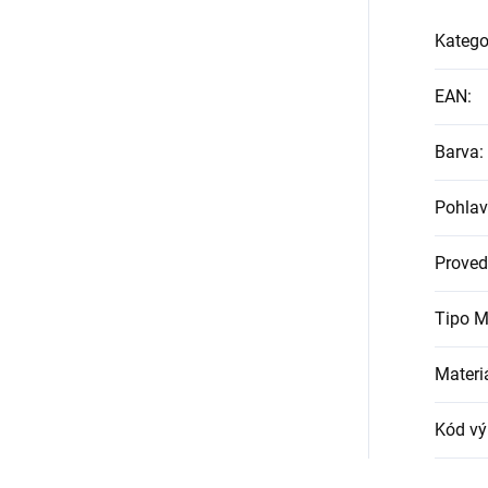
Katego
EAN
:
Barva
:
Pohlav
Proved
Tipo M
Materi
Kód vý