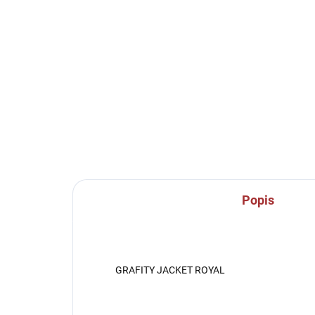
Volnočasové tepláky
Sporto
Givova Revolution -
Ch
tmavě modrá
če
819 Kč
od
Detail
Popis
GRAFITY JACKET ROYAL