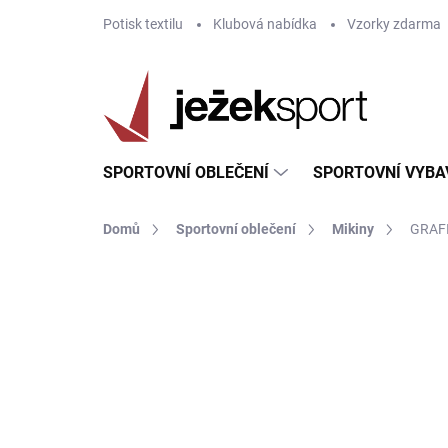
Přejít
Potisk textilu
Klubová nabídka
Vzorky zdarma
na
obsah
SPORTOVNÍ OBLEČENÍ
SPORTOVNÍ VYBA
Domů
Sportovní oblečení
Mikiny
GRAF
ZNAČKA:
JOMA