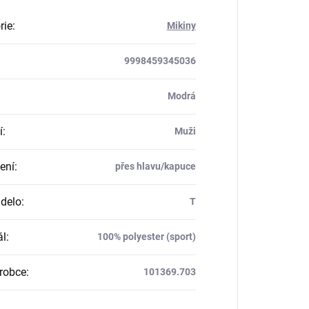
rie
:
Mikiny
9998459345036
Modrá
í
:
Muži
ení
:
přes hlavu/kapuce
delo
:
T
ál
:
100% polyester (sport)
robce
:
101369.703