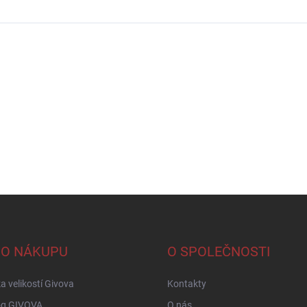
 O NÁKUPU
O SPOLEČNOSTI
a velikostí Givova
Kontakty
og GIVOVA
O nás