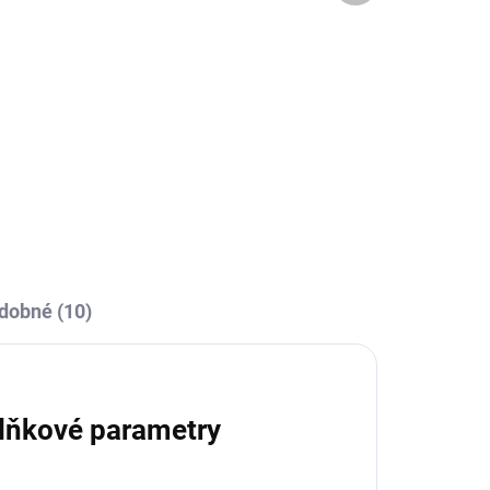
Sportovní tepláky Joma
Elba (slim-fit) - šedý
melír
869 Kč
l
Detail
dobné (10)
lňkové parametry