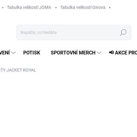
Tabulka velikostí JOMA
Tabulka velikostí Givova
Hledat
VENÍ
POTISK
SPORTOVNÍ MERCH
📢 AKCE PR
ITY JACKET ROYAL
1 089 Kč
Měrná
MOMENTÁLNĚ VYPRODÁN
cena:
VELIKOST