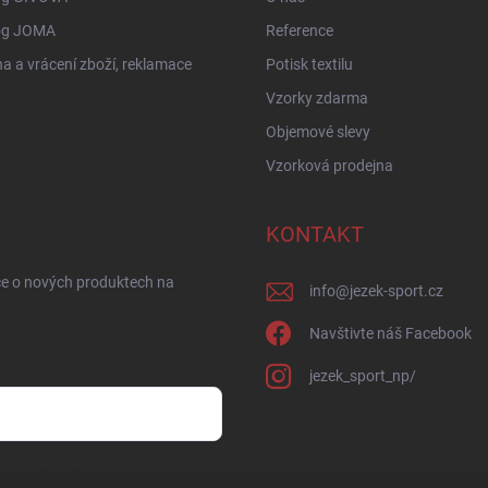
og JOMA
Reference
 a vrácení zboží, reklamace
Potisk textilu
Vzorky zdarma
Objemové slevy
Vzorková prodejna
KONTAKT
ce o nových produktech na
info
@
jezek-sport.cz
Navštivte náš Facebook
jezek_sport_np/
sobních údajů