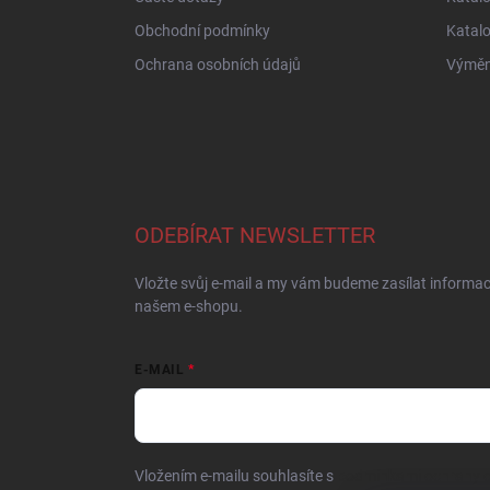
Obchodní podmínky
Katal
Ochrana osobních údajů
Výměna
ODEBÍRAT NEWSLETTER
Vložte svůj e-mail a my vám budeme zasílat informa
našem e-shopu.
E-MAIL
Vložením e-mailu souhlasíte s
podmínkami ochrany o