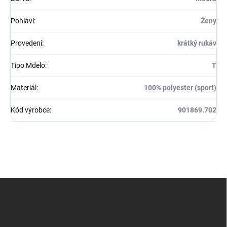
Pohlaví
:
Ženy
Provedení
:
krátký rukáv
Tipo Mdelo
:
T
Materiál
:
100% polyester (sport)
Kód výrobce
:
901869.702
Z
á
p
a