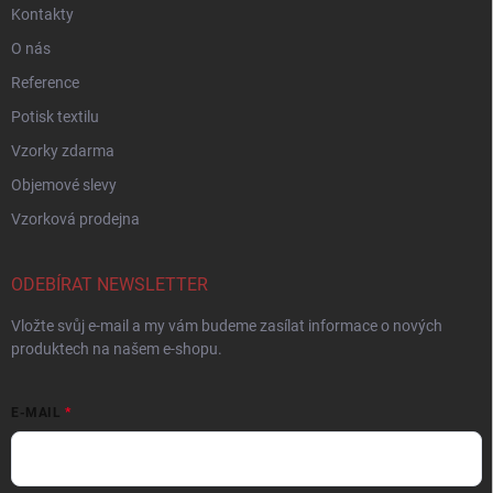
Kontakty
O nás
Reference
Potisk textilu
Vzorky zdarma
Objemové slevy
Vzorková prodejna
ODEBÍRAT NEWSLETTER
Vložte svůj e-mail a my vám budeme zasílat informace o nových
produktech na našem e-shopu.
E-MAIL