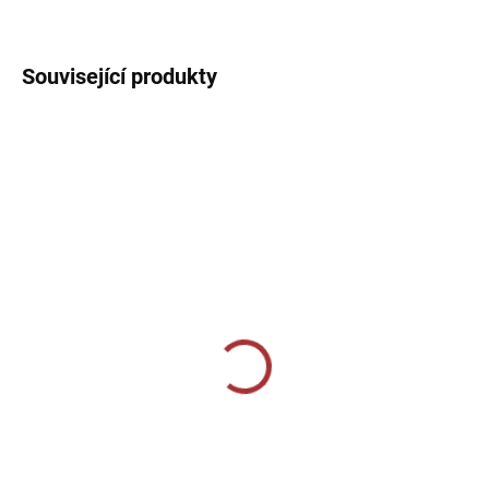
DETAILNÍ INFORMACE
Související produkty
SKLADEM U VÝROBCE
SKLADEM U VÝROBCE
CALZA CALCIO ALTA
Sportovní štulpny Joma
Classic II - černá
349 Kč
219 Kč
od
Detail
Detail