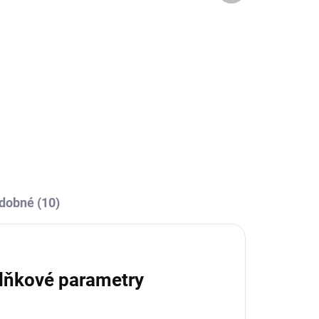
OBCE
SKLADEM U VÝROBCE
a
Sportovní štulpny Joma
á
Calcio - modrá/bílá
239 Kč
l
Detail
dobné (10)
lňkové parametry