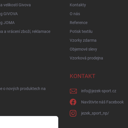
a velikostí Givova
Kontakty
og GIVOVA
O nás
og JOMA
Reference
 a vrácení zboží, reklamace
Potisk textilu
Vzorky zdarma
Objemové slevy
Vzorková prodejna
KONTAKT
ce o nových produktech na
info
@
jezek-sport.cz
Navštivte náš Facebook
jezek_sport_np/