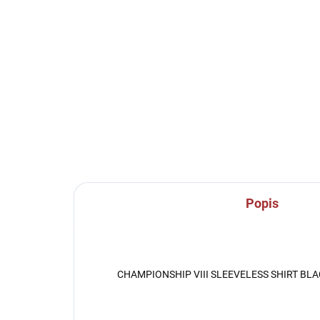
SKLADEM U VÝROBCE
Sportovní štulpny Joma
Spo
Premier - tmavě modrá
- 
229 Kč
23
Detail
Popis
CHAMPIONSHIP VIII SLEEVELESS SHIRT BL