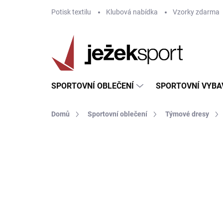
Přejít
Potisk textilu
Klubová nabídka
Vzorky zdarma
na
obsah
SPORTOVNÍ OBLEČENÍ
SPORTOVNÍ VYBA
Domů
Sportovní oblečení
Týmové dresy
ZNAČKA:
JOMA