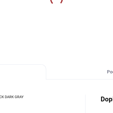
SKLADEM U VÝROBCE
SKLADEM U VÝR
rtovní štulpny Givova
Sportovní štulpny Jom
tmavě modrá
Premier II - zelená/bíl
9 Kč
269 Kč
od
Detail
Detai
Po
ACK DARK GRAY
Dop