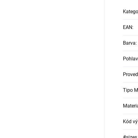
Katego
EAN
:
Barva
:
Pohlav
Proved
Tipo M
Materi
Kód vý
#sizes