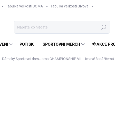
Tabulka velikostí JOMA
Tabulka velikostí Givova
Hledat
VENÍ
POTISK
SPORTOVNÍ MERCH
📢 AKCE PR
Dámský Sportovní dres Joma CHAMPIONSHIP VIII - tmavě šedá/černá
489 Kč
Měrná
ZVOLTE VARIANTU
cena:
VELIKOST