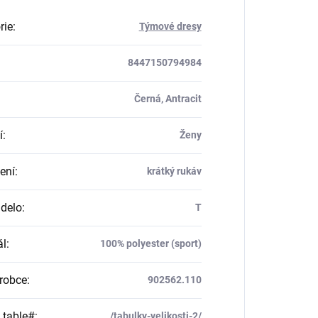
rie
:
Týmové dresy
8447150794984
Černá, Antracit
í
:
Ženy
ení
:
krátký rukáv
delo
:
T
ál
:
100% polyester (sport)
robce
:
902562.110
_table#
:
/tabulky-velikosti-2/