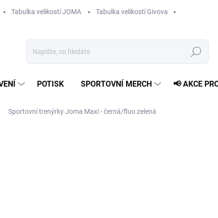
Tabulka velikostí JOMA
Tabulka velikostí Givova
Hledat
VENÍ
POTISK
SPORTOVNÍ MERCH
📢 AKCE PR
Sportovní trenýrky Joma Maxi - černá/fluo zelená
399 Kč
Měrná
ZVOLTE VARIANTU
cena:
VELIKOST