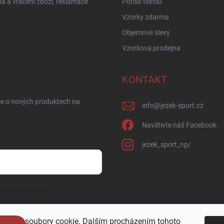
 a vrácení zboží, reklamace
Potisk textilu
Vzorky zdarma
Objemové slevy
Vzorková prodejna
KONTAKT
ce o nových produktech na
info
@
jezek-sport.cz
Navštivte náš Facebook
jezek_sport_np/
sobních údajů
oužívá soubory cookie. Dalším procházením tohoto