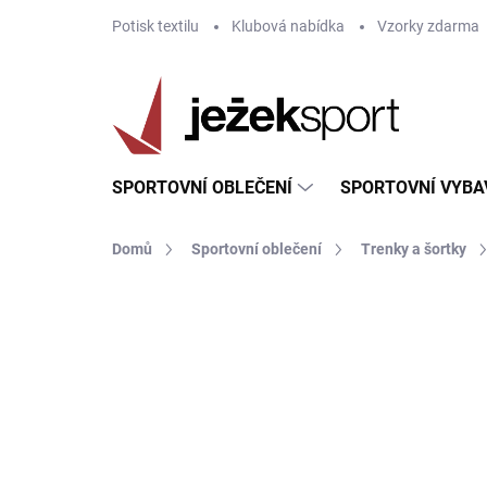
Přejít
Potisk textilu
Klubová nabídka
Vzorky zdarma
na
obsah
SPORTOVNÍ OBLEČENÍ
SPORTOVNÍ VYBA
Domů
Sportovní oblečení
Trenky a šortky
ZNAČKA:
JOMA