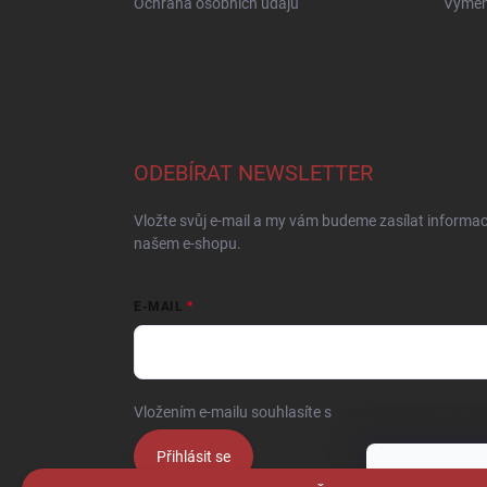
Ochrana osobních údajů
Výměna
ODEBÍRAT NEWSLETTER
Vložte svůj e-mail a my vám budeme zasílat informa
našem e-shopu.
E-MAIL
Vložením e-mailu souhlasíte s
podmínkami ochrany o
Přihlásit se
Tento web p