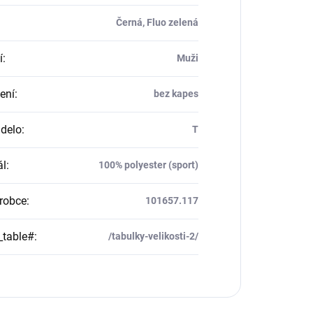
Černá, Fluo zelená
í
:
Muži
ení
:
bez kapes
delo
:
T
ál
:
100% polyester (sport)
robce
:
101657.117
_table#
:
/tabulky-velikosti-2/