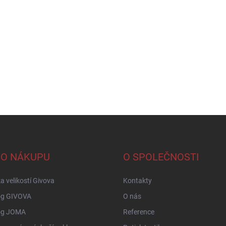
 O NÁKUPU
O SPOLEČNOSTI
a velikostí Givova
Kontakty
og GIVOVA
O nás
og JOMA
Reference