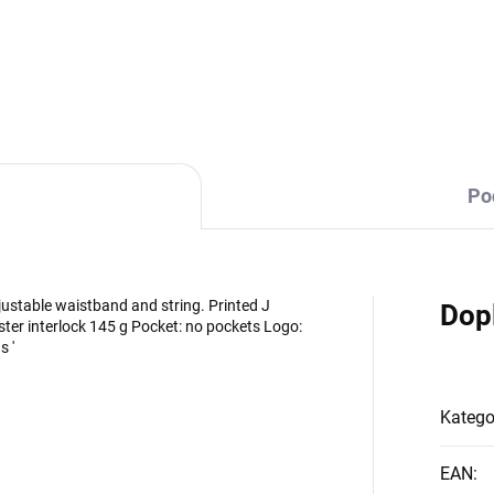
DETAILNÍ INFORMACE
Po
djustable waistband and string. Printed J
Dop
ster interlock 145 g Pocket: no pockets Logo:
s '
Katego
EAN
: