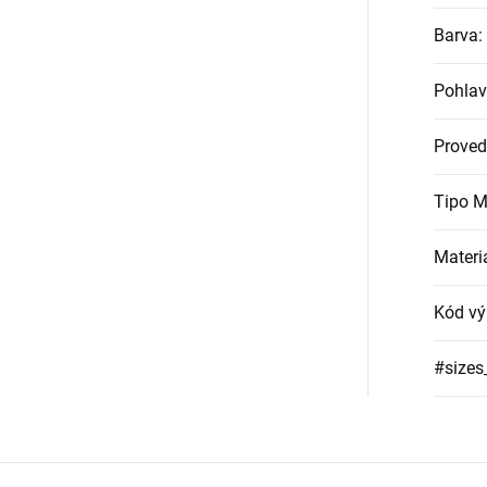
Barva
:
Pohlav
Proved
Tipo M
Materi
Kód vý
#sizes