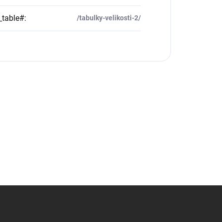
_table#
:
/tabulky-velikosti-2/