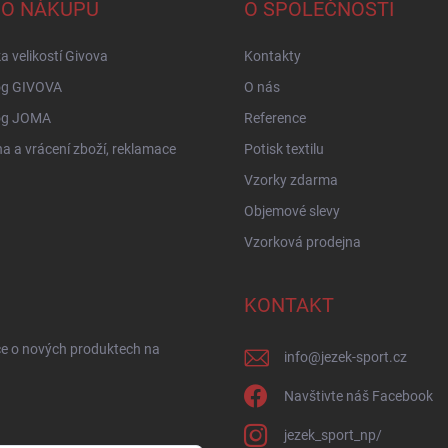
 O NÁKUPU
O SPOLEČNOSTI
a velikostí Givova
Kontakty
og GIVOVA
O nás
og JOMA
Reference
 a vrácení zboží, reklamace
Potisk textilu
Vzorky zdarma
Objemové slevy
Vzorková prodejna
KONTAKT
ce o nových produktech na
info
@
jezek-sport.cz
Navštivte náš Facebook
jezek_sport_np/