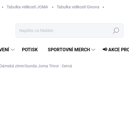
Tabulka velikostí JOMA
Tabulka velikostí Givova
Hledat
VENÍ
POTISK
SPORTOVNÍ MERCH
📢 AKCE PR
Dámská zimní bunda Joma Trivor - černá
1 049 Kč
Měrná
ZVOLTE VARIANTU
cena:
VELIKOST