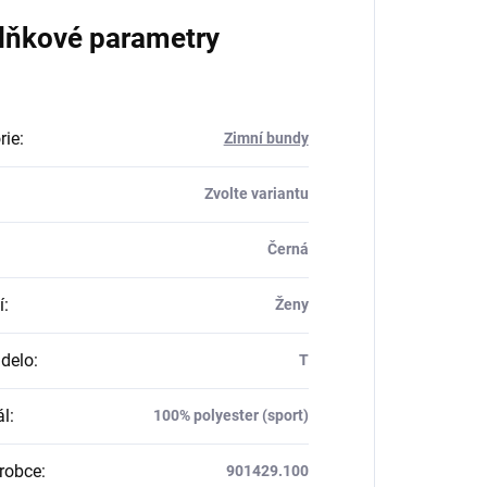
lňkové parametry
rie
:
Zimní bundy
Zvolte variantu
Černá
í
:
Ženy
delo
:
T
ál
:
100% polyester (sport)
robce
:
901429.100