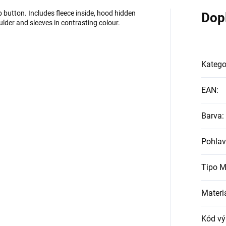
 button. Includes fleece inside, hood hidden
Dop
oulder and sleeves in contrasting colour.
Katego
EAN
:
Barva
:
Pohlav
Tipo M
Materi
Kód vý