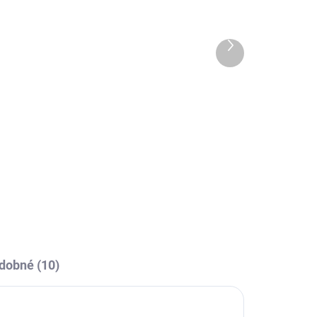
4 DNÍ
10-14 DNÍ
Termo elasťáky Joma
Academy - bílá
Další
produkt
549 Kč
l
Detail
Elastické trenky Joma Academy -
vynikající pod zápasové trenky
nebo pod tréninkové oblečení.
dobné (10)