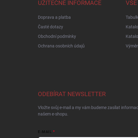
a
UŽITEČNÉ INFORMACE
VŠE
t
í
Doprava a platba
Tabulk
Časté dotazy
Katal
Obchodní podmínky
Katal
Ochrana osobních údajů
Výměna
ODEBÍRAT NEWSLETTER
Vložte svůj e-mail a my vám budeme zasílat informa
našem e-shopu.
E-MAIL