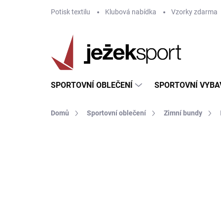
Přejít
Potisk textilu
Klubová nabídka
Vzorky zdarma
na
obsah
SPORTOVNÍ OBLEČENÍ
SPORTOVNÍ VYBA
Domů
Sportovní oblečení
Zimní bundy
ZNAČKA:
JOMA