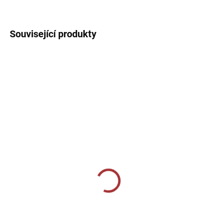
DETAILNÍ INFORMACE
Související produkty
10-14 DNÍ
10-14 DNÍ
Termo elasťáky Joma
Termotriko Joma
Academy - žlutá
Academy - červená
549 Kč
599 Kč
Detail
Detail