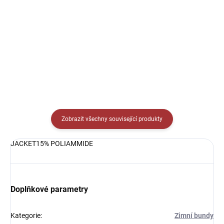
Elastické trenky Joma Academy -
Elastické triko s dlouhým
vynikající pod zápasové trenky
rukávem Joma Academy -
nebo pod tréninkové oblečení.
vynikající pod zápasový dres
nebo pod tréninkové oblečení.
Zobrazit všechny související produkty
JACKET15% POLIAMMIDE
Doplňkové parametry
Kategorie
:
Zimní bundy