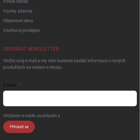
Potisk textilu
Vzorky zdarma
Objemové slevy
Vzorková prodejna
ODEBÍRAT NEWSLETTER
Vložte svůj e-mail a my vám budeme zasílat informace o nových
produktech na našem e-shopu.
E-MAIL
Vložením e-mailu souhlasíte s
podmínkami ochrany osobních údajů
Přihlásit se