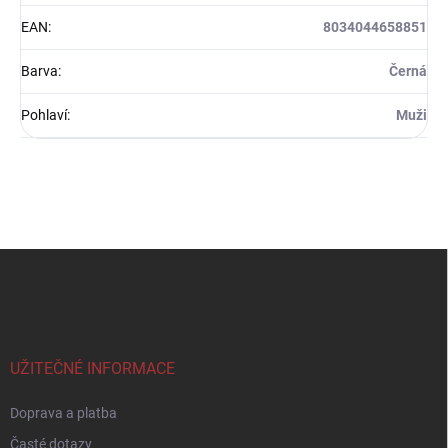
EAN
:
8034044658851
Barva
:
Černá
Pohlaví
:
Muži
Z
á
p
a
t
í
UŽITEČNÉ INFORMACE
Doprava a platba
Časté dotazy