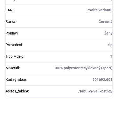
EAN
:
Zvolte variantu
Barva
:
Červená
Pohlaví
:
Ženy
Provedení
:
zip
Tipo Mdelo
:
T
Materiál
:
100% polyester recyklovaný (sport)
Kód výrobce
:
901692.603
#sizes_table#
:
/tabulky-velikosti-2/