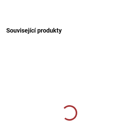
DETAILNÍ INFORMACE
Související produkty
SKLADEM U VÝROBCE
SKLADEM U VÝROBCE
Dámské sportovní
Sportovní tepláky Joma
tepláky Joma Mare -
Championship VII -
antracit
černá/bílá
719 Kč
459 Kč
od