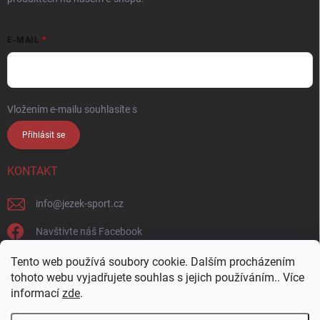
E-MAIL
Vložením e-mailu souhlasíte s
podmínkami ochrany osobních údajů
Přihlásit se
KONTAKT
info
@
jezek-sport.cz
Navštivte náš Facebook
jezek_sport_np/
Tento web používá soubory cookie. Dalším procházením
tohoto webu vyjadřujete souhlas s jejich používáním.. Více
informací
zde
.