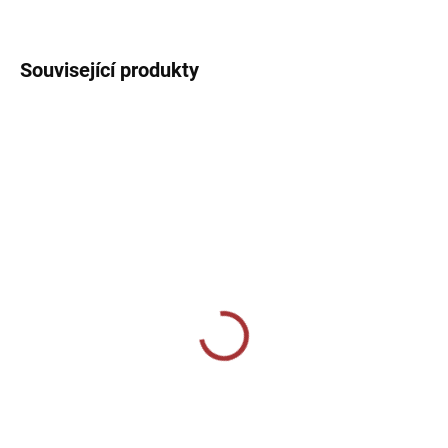
DETAILNÍ INFORMACE
Související produkty
SKLADEM U VÝROBCE
SKLADEM U VÝROBCE
Sportovní štulpny Joma
CALZA CALCIO ALTA
Premier II - tmavě
349 Kč
modrá/bílá
Detail
229 Kč