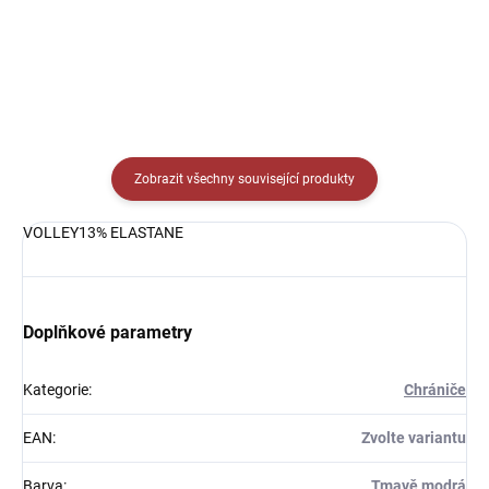
Detail
Zobrazit všechny související produkty
VOLLEY13% ELASTANE
Doplňkové parametry
Kategorie
:
Chrániče
EAN
:
Zvolte variantu
Barva
:
Tmavě modrá