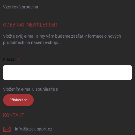
Vzorková prodejna
ODEBÍRAT NEWSLETTER
Vložte svůj e-mail a my vám budeme zasílat informace o nových
produktech na našem e-shopu.
E-MAIL
Vložením e-mailu souhlasíte s
podmínkami ochrany osobních údajů
Přihlásit se
KONTAKT
info
@
jezek-sport.cz