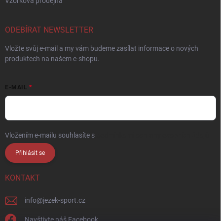
Vzorková prodejna
ODEBÍRAT NEWSLETTER
Vložte svůj e-mail a my vám budeme zasílat informace o nových
produktech na našem e-shopu.
E-MAIL
Vložením e-mailu souhlasíte s
podmínkami ochrany osobních údajů
Přihlásit se
KONTAKT
info
@
jezek-sport.cz
Navštivte náš Facebook