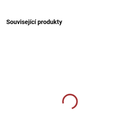
DETAILNÍ INFORMACE
Související produkty
SKLADEM U VÝROBCE
SKLADEM U VÝROBCE
Sportovní štulpny Joma
Sportovní štulpny Joma
Calcio - zelená/bílá
Premier II - červená/bílá
239 Kč
269 Kč
od
od
Detail
Detail