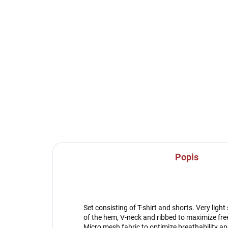
SKLADEM U VÝROBCE
Joma PROFESSIONAL II
Spo
SOCKS - - bílá/tmavě
be
modrá
15
229 Kč
Detail
Popis
Set consisting of T-shirt and shorts. Very light
of the hem, V-neck and ribbed to maximize f
Micro mesh fabric to optimize breathability an