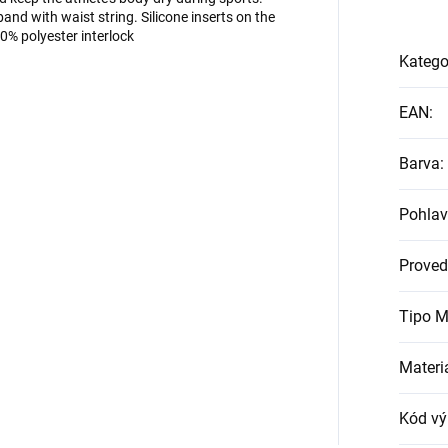
and with waist string. Silicone inserts on the
00% polyester interlock
Katego
EAN
:
Barva
:
Pohlav
Proved
Tipo M
Materi
Kód vý