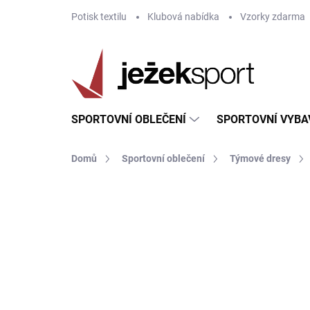
Přejít
Potisk textilu
Klubová nabídka
Vzorky zdarma
na
obsah
SPORTOVNÍ OBLEČENÍ
SPORTOVNÍ VYBA
Domů
Sportovní oblečení
Týmové dresy
ZNAČKA:
JOMA