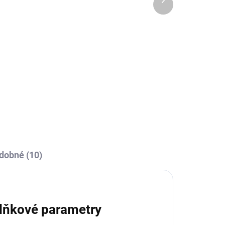
OBCE
MOMENTÁLNĚ VYPRODÁNO
produkt
a
Sportovní štulpny Givova
bezponožkové - tmavě
modrá
159 Kč
l
Detail
dobné (10)
lňkové parametry