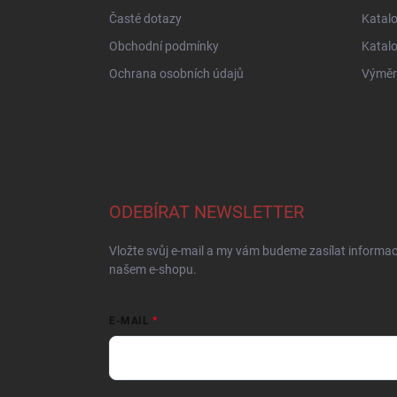
Časté dotazy
Katal
Obchodní podmínky
Katal
Ochrana osobních údajů
Výměna
ODEBÍRAT NEWSLETTER
Vložte svůj e-mail a my vám budeme zasílat informa
našem e-shopu.
E-MAIL