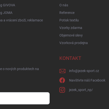
og GIVOVA
O nás
og JOMA
Reference
 a vrácení zboží, reklamace
Potisk textilu
Vzorky zdarma
Objemové slevy
Vzorková prodejna
KONTAKT
ce o nových produktech na
info
@
jezek-sport.cz
Navštivte náš Facebook
jezek_sport_np/