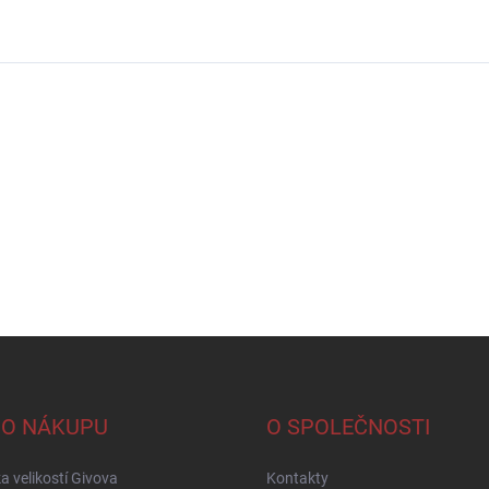
 O NÁKUPU
O SPOLEČNOSTI
a velikostí Givova
Kontakty