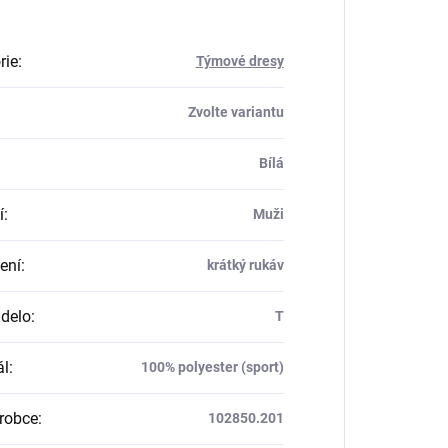
rie
:
Týmové dresy
Zvolte variantu
Bílá
í
:
Muži
ení
:
krátký rukáv
delo
:
T
ál
:
100% polyester (sport)
robce
:
102850.201