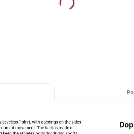
MOMENTÁLNĚ VYPRODÁNO
SKLADEM U VÝR
rtovní štulpny Givova
Sportovní štulpny Jom
zponožkové - modrá
Classic II - fialová
9 Kč
219 Kč
Detail
Detai
Po
 sleeveless T-shirt, with openings on the sides
Dop
reedom of movement. The back is made of
d keep the athlete's body dry during sports.