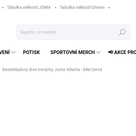
Tabulka velikostí JOMA
Tabulka velikostí Givova
Hledat
VENÍ
POTISK
SPORTOVNÍ MERCH
📢 AKCE PR
Basketbalový dres trenýrky Joma Atlanta - bílá/černá
od
399 Kč
Měrná
ZVOLTE VARIANTU
cena:
VELIKOST