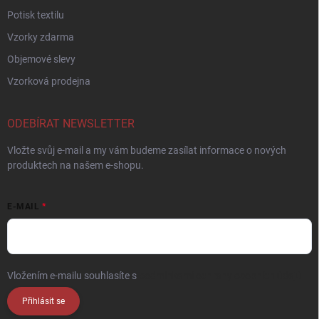
Potisk textilu
Vzorky zdarma
Objemové slevy
Vzorková prodejna
ODEBÍRAT NEWSLETTER
Vložte svůj e-mail a my vám budeme zasílat informace o nových
produktech na našem e-shopu.
E-MAIL
Vložením e-mailu souhlasíte s
podmínkami ochrany osobních údajů
Přihlásit se