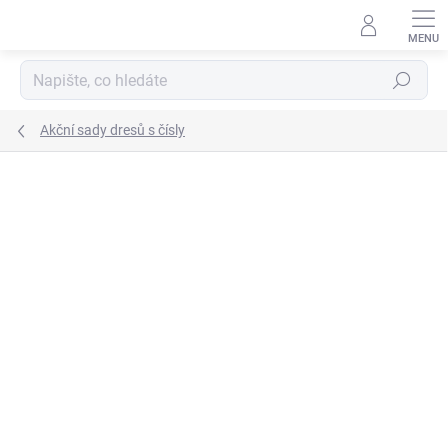
Přejít
na
obsah
Hledat
Akční sady dresů s čísly
ZNAČKA:
JOMA
AKCE