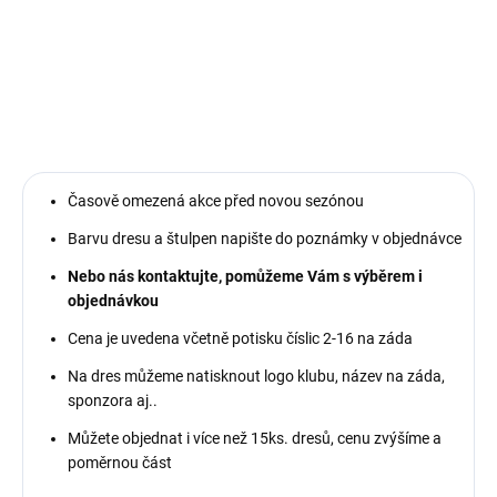
Sada sportovních dresů včetně potisku číslic na záda.
DETAILNÍ INFORMACE
Časově omezená akce před novou sezónou
Barvu dresu a štulpen napište do poznámky v objednávce
Nebo nás kontaktujte, pomůžeme Vám s výběrem i
objednávkou
Cena je uvedena včetně potisku číslic 2-16 na záda
Na dres můžeme natisknout logo klubu, název na záda,
sponzora aj..
Můžete objednat i více než 15ks. dresů, cenu zvýšíme a
poměrnou část