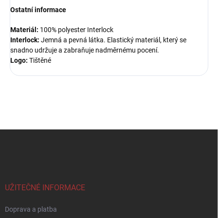
Ostatní informace
Materiál:
100% polyester Interlock
Interlock:
Jemná a pevná látka. Elastický materiál, který se
snadno udržuje a zabraňuje nadměrnému pocení.
Logo:
Tištěné
Z
á
p
a
t
í
UŽITEČNÉ INFORMACE
Doprava a platba