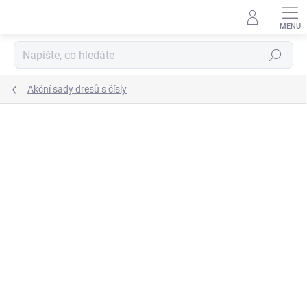
Přejít
na
obsah
Hledat
Akční sady dresů s čísly
ZNAČKA:
GIVOVA
AKCE