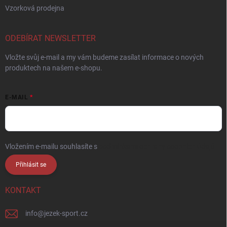
Vzorková prodejna
ODEBÍRAT NEWSLETTER
Vložte svůj e-mail a my vám budeme zasílat informace o nových
produktech na našem e-shopu.
E-MAIL
Vložením e-mailu souhlasíte s
podmínkami ochrany osobních údajů
Přihlásit se
KONTAKT
info
@
jezek-sport.cz