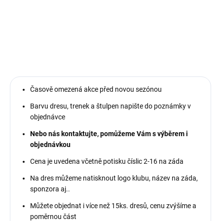
Sada sportovních dresů včetně potisku číslic na záda.
DETAILNÍ INFORMACE
Časově omezená akce před novou sezónou
Barvu dresu, trenek a štulpen napište do poznámky v
objednávce
Nebo nás kontaktujte, pomůžeme Vám s výběrem i
objednávkou
Cena je uvedena včetně potisku číslic 2-16 na záda
Na dres můžeme natisknout logo klubu, název na záda,
sponzora aj..
Můžete objednat i více než 15ks. dresů, cenu zvýšíme a
poměrnou část