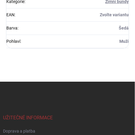
Kategorie
:
Zimní bundy
EAN
:
Zvolte variantu
Barva
:
Šedá
Pohlaví
:
Muži
Z
á
p
a
t
í
UŽITEČNÉ INFORMACE
Doprava a platba