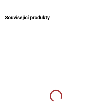
DETAILNÍ INFORMACE
Související produkty
10-14 DNÍ
10-14 DNÍ
Termotriko Joma
Termotriko Joma
Academy - fluo zelená
Academy - fluo
tyrkysová
599 Kč
599 Kč
Detail