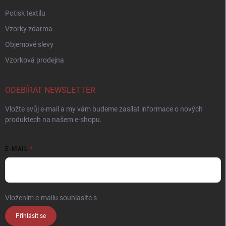
Potisk textilu
Vzorky zdarma
Objemové slevy
Vzorková prodejna
ODEBÍRAT NEWSLETTER
Vložte svůj e-mail a my vám budeme zasílat informace o nových
produktech na našem e-shopu.
E-MAIL
Vložením e-mailu souhlasíte s
podmínkami ochrany osobních údajů
Přihlásit se