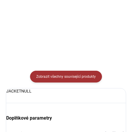
Detail
Elastické triko s dlouhým
rukávem Joma Academy -
Elastické triko s dlouhým
vynikající pod zápasový dres
rukávem Joma Academy -
nebo pod tréninkové oblečení.
vynikající pod zápasový dres
nebo pod tréninkové oblečení.
Zobrazit všechny související produkty
JACKETNULL
Doplňkové parametry