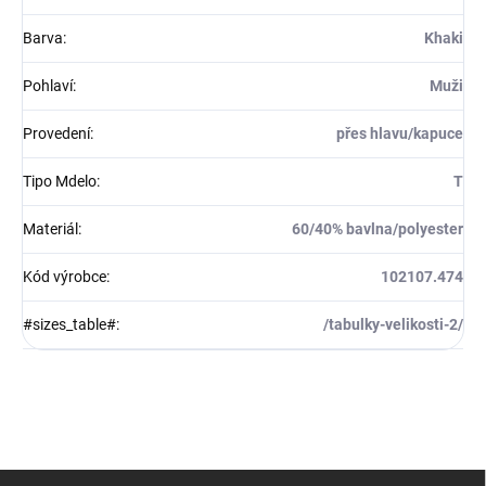
Barva
:
Khaki
Pohlaví
:
Muži
Provedení
:
přes hlavu/kapuce
Tipo Mdelo
:
T
Materiál
:
60/40% bavlna/polyester
Kód výrobce
:
102107.474
#sizes_table#
:
/tabulky-velikosti-2/
Z