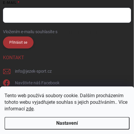
E-MAIL
Vložením e-mailu souhlasíte s
podmínkami ochrany osobních údajů
Přihlásit se
KONTAKT
info
@
jezek-sport.cz
Navštivte náš Facebook
jezek_sport_np/
Tento web používá soubory cookie. Dalším procházením
tohoto webu vyjadřujete souhlas s jejich používáním.. Více
informací
zde
.
Nastavení