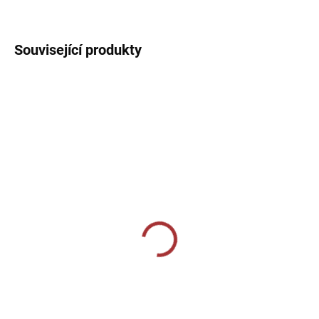
DETAILNÍ INFORMACE
Související produkty
SKLADEM U VÝROBCE
SKLADEM U VÝROBCE
Sportovní 3/4 tepláky
Sportovní tepláky Joma
Joma Pirate - tmavě
Championship IV - černá
modrá
839 Kč
859 Kč
Detail