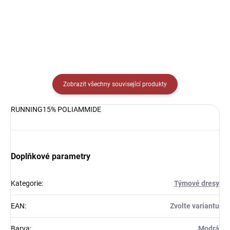
Detail
Zobrazit všechny související produkty
RUNNING15% POLIAMMIDE
Doplňkové parametry
Kategorie
:
Týmové dresy
EAN
:
Zvolte variantu
Barva
:
Modrá