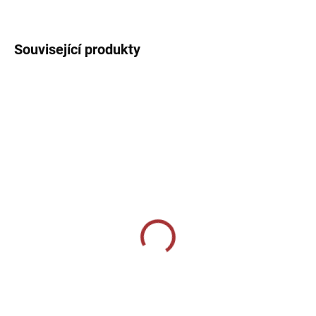
DETAILNÍ INFORMACE
Související produkty
SKLADEM U VÝROBCE
SKLADEM U VÝROBCE
Sportovní štulpny Joma
Sportovní štulpny Joma
Classic II - oranžová
Proffesional II - bílá/
černá
219 Kč
229 Kč
od
Detail