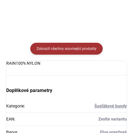
Detail
Detail
Zobrazit všechny související produkty
RAIN100% NYLON
Doplňkové parametry
Kategorie
:
Šusťákové bundy
EAN
:
Zvolte variantu
Barva
:
Fluo oranžová