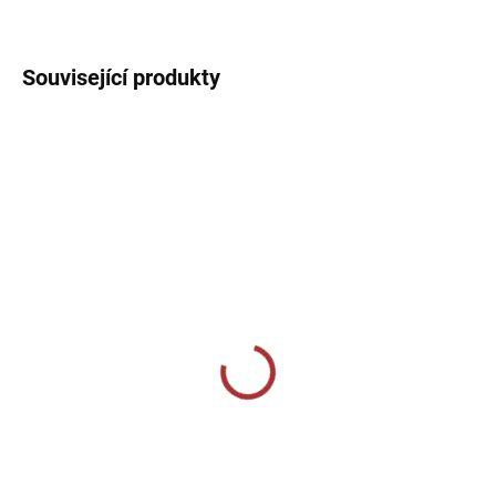
DETAILNÍ INFORMACE
Související produkty
MOMENTÁLNĚ VYPRODÁNO
SKLADEM U VÝROBCE
CHAMPIONSHIP VI
Sportovní tepláky Joma
LONG PANTS NAVY
Championship VII -
FLUOR TURQUOISE
černá/červená
739 Kč
459 Kč
od
od