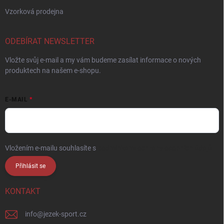
Vzorková prodejna
ODEBÍRAT NEWSLETTER
Vložte svůj e-mail a my vám budeme zasílat informace o nových
produktech na našem e-shopu.
E-MAIL
Vložením e-mailu souhlasíte s
podmínkami ochrany osobních údajů
Přihlásit se
KONTAKT
info
@
jezek-sport.cz