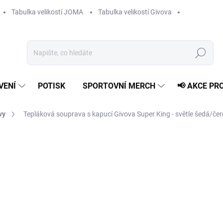
Tabulka velikostí JOMA
Tabulka velikostí Givova
Hledat
VENÍ
POTISK
SPORTOVNÍ MERCH
📢 AKCE PR
vy
Tepláková souprava s kapucí Givova Super King - světle šedá/če
1 729 Kč
Měrná
ZVOLTE VARIANTU
cena:
VELIKOST