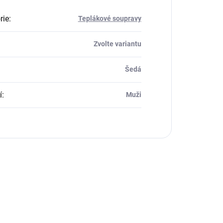
rie
:
Teplákové soupravy
Zvolte variantu
Šedá
í
:
Muži