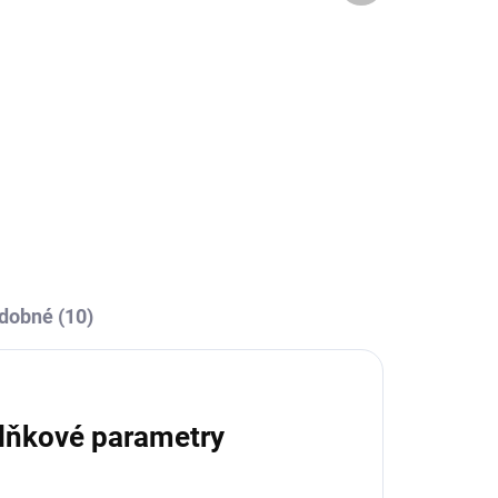
OBCE
SKLADEM U VÝROBCE
Fantasy 147-neon orange
189 Kč
Detail
l
dobné (10)
lňkové parametry