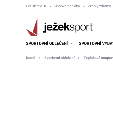
Přejít
Potisk textilu
Klubová nabídka
Vzorky zdarma
na
obsah
SPORTOVNÍ OBLEČENÍ
SPORTOVNÍ VYBA
Domů
Sportovní oblečení
Teplákové soupra
ZNAČKA:
GIVOVA