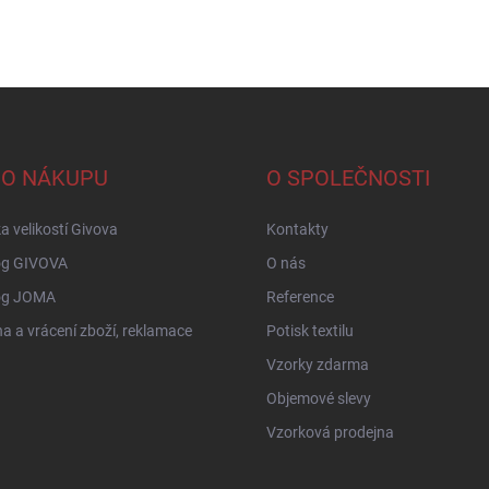
 O NÁKUPU
O SPOLEČNOSTI
a velikostí Givova
Kontakty
og GIVOVA
O nás
og JOMA
Reference
 a vrácení zboží, reklamace
Potisk textilu
Vzorky zdarma
Objemové slevy
Vzorková prodejna