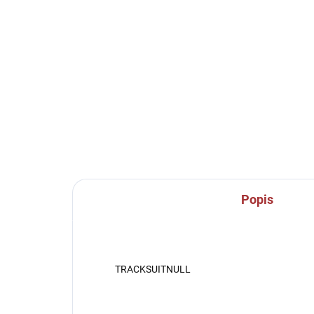
SKLADEM U VÝROBCE
Dámské tréninkové triko
Dá
140-neon yellow
14
229 Kč
22
Detail
Popis
TRACKSUITNULL