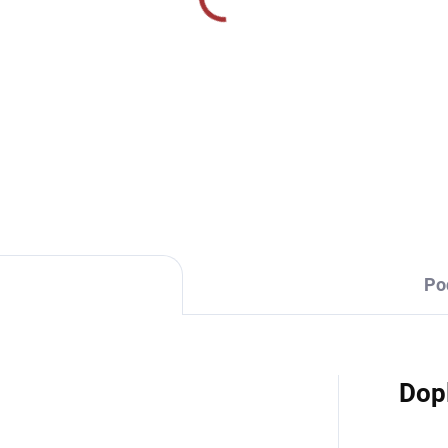
SKLADEM U VÝROBCE
SKLADEM U VÝR
mské tréninkové triko
Tréninkové triko 124-
0-královská modrá
khaki
9 Kč
229 Kč
od
Detail
Detai
Po
Dop