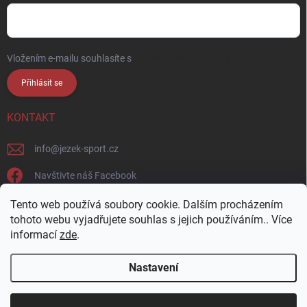
Vložením e-mailu souhlasíte s
podmínkami ochrany osobních údajů
Přihlásit se
KONTAKT
info
@
jezek-sport.cz
Navštivte náš Facebook
jezek_sport_np/
Tento web používá soubory cookie. Dalším procházením
tohoto webu vyjadřujete souhlas s jejich používáním.. Více
informací
zde
.
Nastavení
Copyright 2026
Ježek sport s.r.o.
. Všechna práva vyhrazena.
Upravit
nastavení cookies