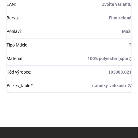
EAN
:
Zvolte variantu
Barva
:
Fluo zelená
Pohlaví
:
Muži
Tipo Mdelo
:
T
Materiál
:
100% polyester (sport)
Kód výrobce
:
103083.021
#sizes_table#
:
/tabulky-velikosti-2/
Z
á