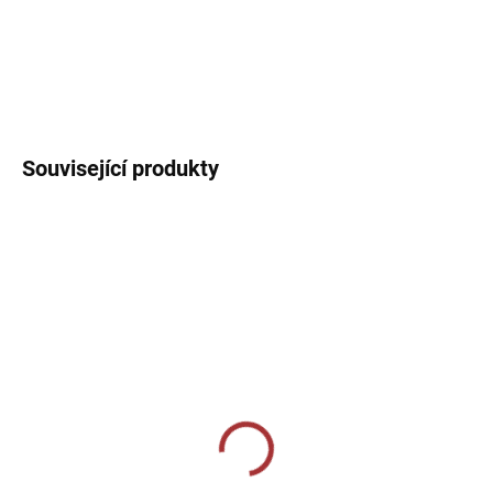
DETAILNÍ INFORMACE
Související produkty
SKLADEM U VÝROBCE
SKLADEM U VÝROBCE
Tréninkové triko 124-
Dámské bavlněné triko
tyrkysová
134-khaki