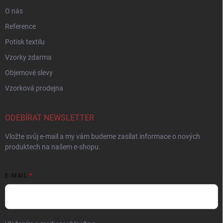
O nás
Reference
Potisk textilu
Vzorky zdarma
Objemové slevy
Vzorková prodejna
ODEBÍRAT NEWSLETTER
Vložte svůj e-mail a my vám budeme zasílat informace o nových
produktech na našem e-shopu.
E-MAIL