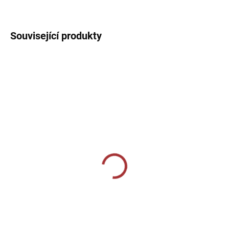
DETAILNÍ INFORMACE
Související produkty
SKLADEM U VÝROBCE
SKLADEM U VÝROBCE
Fantasy 147-mátová
Tréninkové triko 124-
khaki
189 Kč
229 Kč
od
Detail
Detail