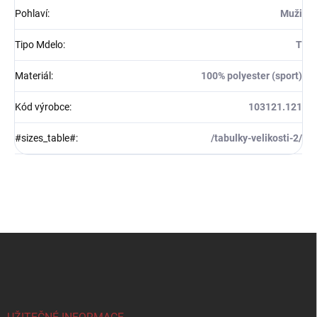
Pohlaví
:
Muži
Tipo Mdelo
:
T
Materiál
:
100% polyester (sport)
Kód výrobce
:
103121.121
#sizes_table#
:
/tabulky-velikosti-2/
Z
á
p
a
t