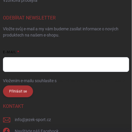
Vzorková prodejna
ODEBÍRAT NEWSLETTER
Vložte svůj e-mail a my vám budeme zasílat informace o nových
produktech na našem e-shopu.
E-MAIL
Vložením e-mailu souhlasíte s
podmínkami ochrany osobních údajů
Přihlásit se
KONTAKT
info
@
jezek-sport.cz
Navštivte náš Facebook