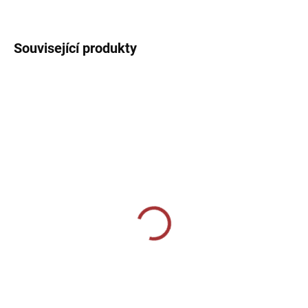
DETAILNÍ INFORMACE
Související produkty
SKLADEM U VÝROBCE
SKLADEM U VÝROBCE
Fantasy 147-žlutá
Dámské tréninkové triko
140-černá
189 Kč
229 Kč
Detail
Detail