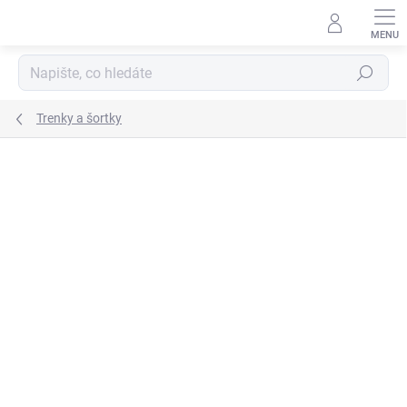
Přejít
na
obsah
Hledat
Trenky a šortky
ZNAČKA:
JOMA