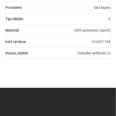
Provedení
:
bez kapes
Tipo Mdelo
:
T
Materiál
:
100% polyester (sport)
Kód výrobce
:
101657.102
#sizes_table#
:
/tabulky-velikosti-2/
Z
á
p
a
t