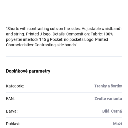
Sportovní trenýrky k soutěžním dresům nebo na trénink.
DETAILNÍ INFORMACE
' Shorts with contrasting cuts on the sides. Adjustable waistband
and string. Printed J logo. Details: Composition: Fabric: 100%
polyester interlock 145 g Pocket: no pockets Logo: Printed
Characteristics: Contrasting side bands '
Doplňkové parametry
Kategorie
:
Trenky a šortky
EAN
:
Zvolte variantu
Barva
:
Bílá, Černá
Pohlaví
:
Muži