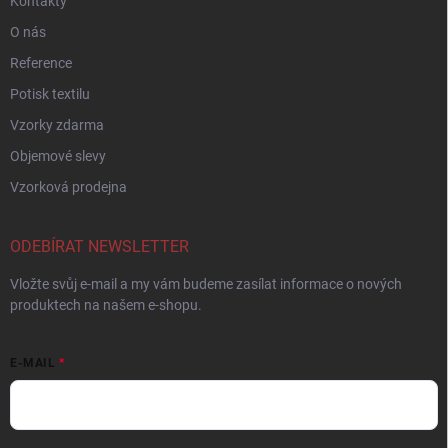
Kontakty
O nás
Reference
Potisk textilu
Vzorky zdarma
Objemové slevy
Vzorková prodejna
ODEBÍRAT NEWSLETTER
Vložte svůj e-mail a my vám budeme zasílat informace o nových
produktech na našem e-shopu.
E-MAIL