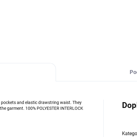
Sportovní trenýrky s kapsami.
kapsy.
DETAILNÍ INFORMACE
Po
pockets and elastic drawstring waist. They
Dop
t of the garment. 100% POLYESTER INTERLOCK
Katego