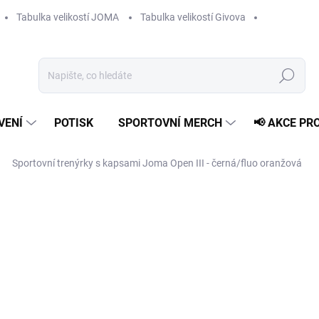
Tabulka velikostí JOMA
Tabulka velikostí Givova
Hledat
VENÍ
POTISK
SPORTOVNÍ MERCH
📢 AKCE PR
Sportovní trenýrky s kapsami Joma Open III - černá/fluo oranžová
649 Kč
Měrná
ZVOLTE VARIANTU
cena:
VELIKOST