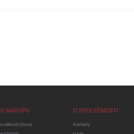
 O NÁKUPU
O SPOLEČNOSTI
a velikostí Givova
Kontakty
og GIVOVA
O nás