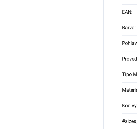
EAN
:
Barva
:
Pohlav
Proved
Tipo M
Materi
Kód vý
#sizes