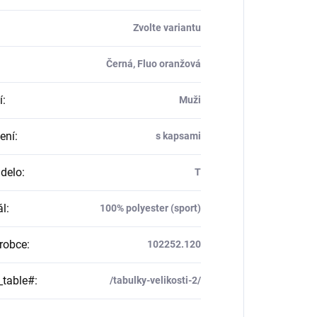
Zvolte variantu
Černá, Fluo oranžová
í
:
Muži
ení
:
s kapsami
delo
:
T
ál
:
100% polyester (sport)
robce
:
102252.120
_table#
:
/tabulky-velikosti-2/