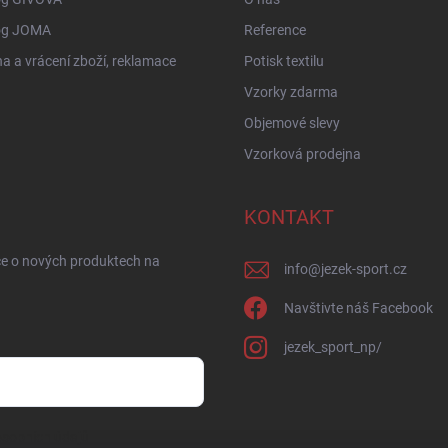
og JOMA
Reference
 a vrácení zboží, reklamace
Potisk textilu
Vzorky zdarma
Objemové slevy
Vzorková prodejna
KONTAKT
ce o nových produktech na
info
@
jezek-sport.cz
Navštivte náš Facebook
jezek_sport_np/
sobních údajů