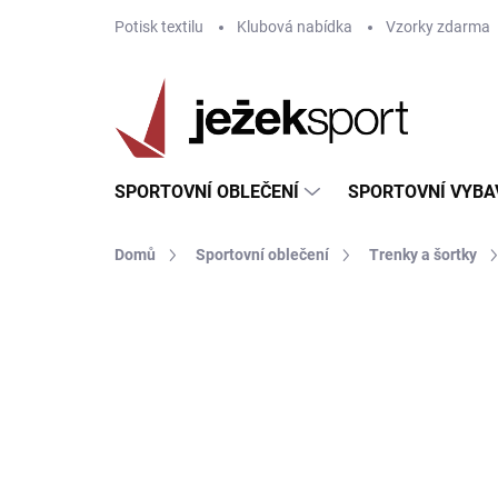
Přejít
Potisk textilu
Klubová nabídka
Vzorky zdarma
na
obsah
SPORTOVNÍ OBLEČENÍ
SPORTOVNÍ VYBA
Domů
Sportovní oblečení
Trenky a šortky
ZNAČKA:
JOMA