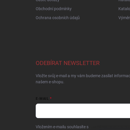
Obchodní podmínky
Katal
Ochrana osobních údajů
Výměna
ODEBÍRAT NEWSLETTER
Vložte svůj e-mail a my vám budeme zasílat informa
našem e-shopu.
E-MAIL
Vložením e-mailu souhlasíte s
podmínkami ochrany o