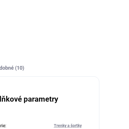
 Pro sportovce nebo trénéry, kteří potřebují
dobné (10)
lňkové parametry
rie
:
Trenky a šortky