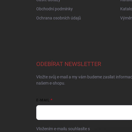
Obchodní podmínky
Katal
Ochrana osobních údajů
Výměna
ODEBÍRAT NEWSLETTER
Vložte svůj e-mail a my vám budeme zasílat informa
našem e-shopu.
E-MAIL
Vložením e-mailu souhlasíte s
podmínkami ochrany o