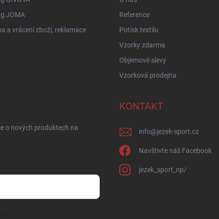
og JOMA
Reference
 a vrácení zboží, reklamace
Potisk textilu
Vzorky zdarma
Objemové slevy
Vzorková prodejna
KONTAKT
ce o nových produktech na
info
@
jezek-sport.cz
Navštivte náš Facebook
jezek_sport_np/
sobních údajů