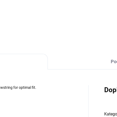
Sportovní trenýrky s kapsami.
kapsy.
DETAILNÍ INFORMACE
Po
wstring for optimal fit.
Dop
Katego