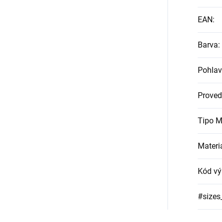
EAN
:
Barva
:
Pohlav
Proved
Tipo M
Materi
Kód vý
#sizes