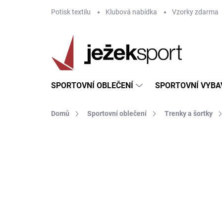
Přejít
Potisk textilu
Klubová nabídka
Vzorky zdarma
na
obsah
SPORTOVNÍ OBLEČENÍ
SPORTOVNÍ VYBA
Domů
Sportovní oblečení
Trenky a šortky
ZNAČKA:
JOMA