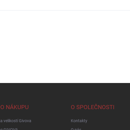
 O NÁKUPU
O SPOLEČNOSTI
a velikostí Givova
Kontakty
og GIVOVA
O nás