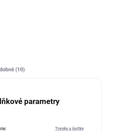
 Pro sportovce nebo trénéry, kteří potřebují
dobné (10)
lňkové parametry
rie
:
Trenky a šortky