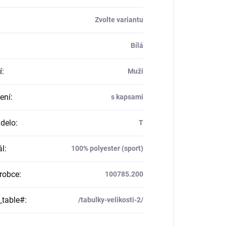
Zvolte variantu
Bílá
í
:
Muži
ení
:
s kapsami
delo
:
T
ál
:
100% polyester (sport)
robce
:
100785.200
_table#
:
/tabulky-velikosti-2/