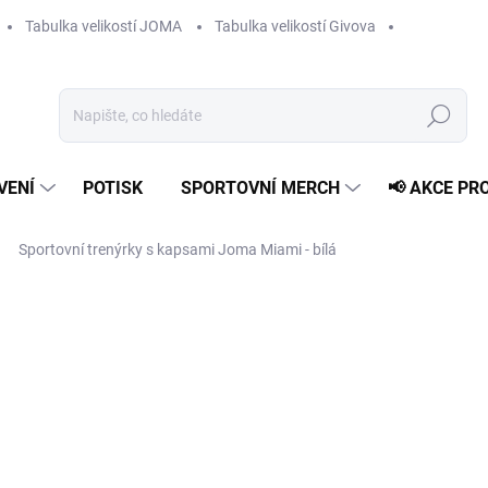
Tabulka velikostí JOMA
Tabulka velikostí Givova
Hledat
VENÍ
POTISK
SPORTOVNÍ MERCH
📢 AKCE PR
Sportovní trenýrky s kapsami Joma Miami - bílá
649 Kč
Měrná
ZVOLTE VARIANTU
cena:
VELIKOST