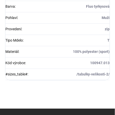
Barva
:
Fluo tyrkysová
Pohlaví
:
Muži
Provedení
:
zip
Tipo Mdelo
:
T
Materiál
:
100% polyester (sport)
Kód výrobce
:
100947.013
#sizes_table#
:
/tabulky-velikosti-2/
Z