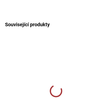
DETAILNÍ INFORMACE
Související produkty
SKLADEM U VÝROBCE
SKLADEM U VÝROBCE
Sportovní tepláky Joma
Volnočasové tepláky
Elba (slim-fit) - tmavě
Joma Montana Straight -
modrá
tmavě modrá
869 Kč
1 019 Kč