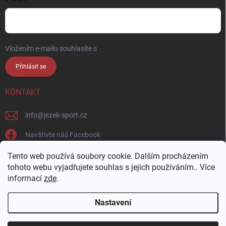
Vložením e-mailu souhlasíte s
podmínkami ochrany osobních údajů
Přihlásit se
KONTAKT
info
@
jezek-sport.cz
Navštivte náš Facebook
jezek_sport_np/
Tento web používá soubory cookie. Dalším procházením
tohoto webu vyjadřujete souhlas s jejich používáním.. Více
informací
zde
.
Nastavení
Copyright 2026
Ježek sport s.r.o.
. Všechna práva vyhrazena.
Upravit