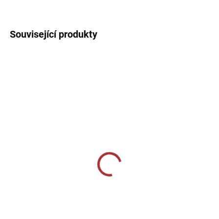
DETAILNÍ INFORMACE
Související produkty
SKLADEM U VÝROBCE
SKLADEM U VÝROBCE
Sportovní tepláky Joma
Tepláky Joma
Championship IV - tmavě
MONTANA CUFF PANTS
modrá/bílá
999 Kč
839 Kč
Detail