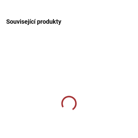
DETAILNÍ INFORMACE
Související produkty
SKLADEM U VÝROBCE
SKLADEM U VÝROBCE
Sportovní štulpny Joma
Joma PROFESSIONAL II
Calcio - žlutá/modrá
SOCKS - - bílá/červená
239 Kč
229 Kč
od
Detail
Detail