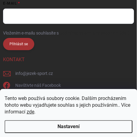
E-MAIL
Vložením e-mailu souhlasíte s
podmínkami ochrany osobních údajů
Přihlásit se
KONTAKT
info
@
jezek-sport.cz
Navštivte náš Facebook
jezek_sport_np/
Tento web používá soubory cookie. Dalším procházením
tohoto webu vyjadřujete souhlas s jejich používáním.. Více
informací
zde
.
Nastavení