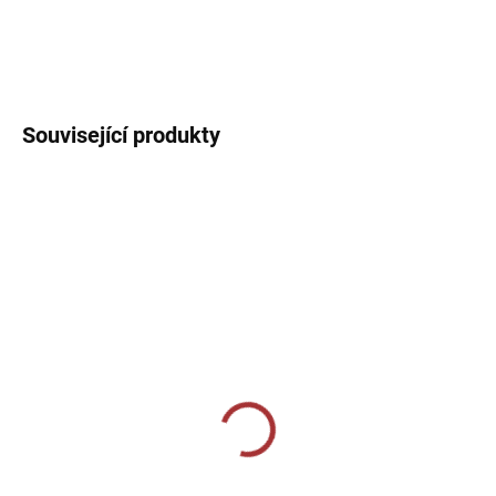
Sportovní dres s kulatým límečkem, lehký, prodyšný s technologií
pro rychlý odvod potu sportovce.
DETAILNÍ INFORMACE
Související produkty
SKLADEM U VÝROBCE
SKLADEM U VÝROBCE
CALZA CALCIO ALTA
Sportovní štulpny Joma
Premier II - černá/bílá
349 Kč
229 Kč
od