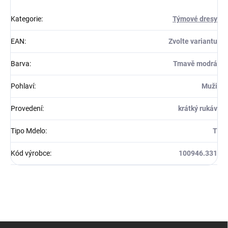
Kategorie
:
Týmové dresy
EAN
:
Zvolte variantu
Barva
:
Tmavě modrá
Pohlaví
:
Muži
Provedení
:
krátký rukáv
Tipo Mdelo
:
T
Kód výrobce
:
100946.331
Z