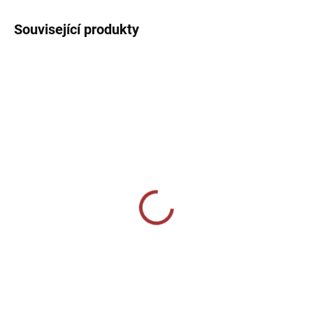
Související produkty
SKLADEM U VÝROBCE
SKLADEM U VÝROBCE
Sportovní štulpny Joma
CALZA CALCIO ALTA
Premier II - zelená/bílá
349 Kč
229 Kč
od
Detail
Detail