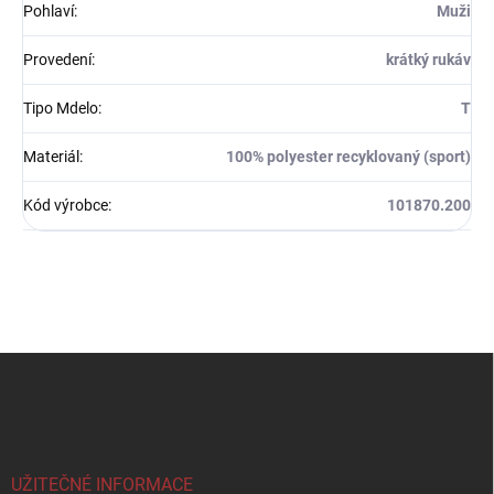
Pohlaví
:
Muži
Provedení
:
krátký rukáv
Tipo Mdelo
:
T
Materiál
:
100% polyester recyklovaný (sport)
Kód výrobce
:
101870.200
Z
á
p
a
t
í
UŽITEČNÉ INFORMACE