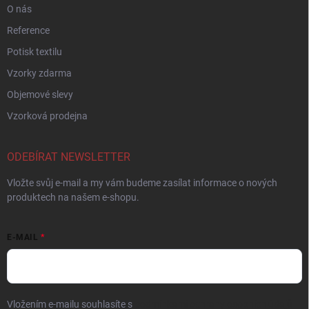
O nás
Reference
Potisk textilu
Vzorky zdarma
Objemové slevy
Vzorková prodejna
ODEBÍRAT NEWSLETTER
Vložte svůj e-mail a my vám budeme zasílat informace o nových
produktech na našem e-shopu.
E-MAIL
Vložením e-mailu souhlasíte s
podmínkami ochrany osobních údajů