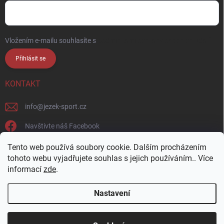
Vložením e-mailu souhlasíte s
podmínkami ochrany osobních údajů
Přihlásit se
KONTAKT
info
@
jezek-sport.cz
Navštivte náš Facebook
jezek_sport_np/
Tento web používá soubory cookie. Dalším procházením
tohoto webu vyjadřujete souhlas s jejich používáním.. Více
informací
zde
.
Nastavení
Copyright 2026
Ježek sport s.r.o.
. Všechna práva vyhrazena.
Upravit
nastavení cookies
Přijďte si vybrat osobně! Široká nabídka materiálů a