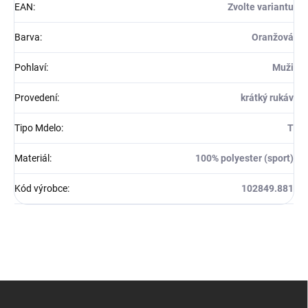
EAN
:
Zvolte variantu
Barva
:
Oranžová
Pohlaví
:
Muži
Provedení
:
krátký rukáv
Tipo Mdelo
:
T
Materiál
:
100% polyester (sport)
Kód výrobce
:
102849.881
Z
á