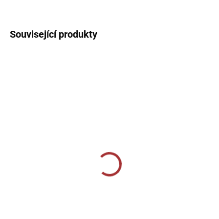
DETAILNÍ INFORMACE
Související produkty
SKLADEM U VÝROBCE
SKLADEM U VÝROBCE
Sportovní štulpny Joma
Sportovní štulpny Joma
Premier - červená
Premier II - bílá/černá
229 Kč
269 Kč
od
Detail
Detail