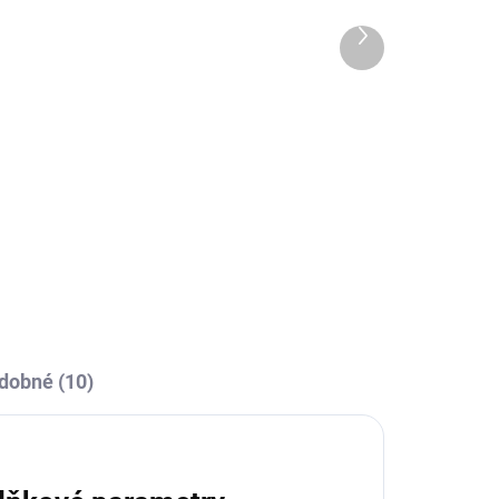
Další
produkt
OBCE
SKLADEM U VÝROBCE
O
Sportovní štulpny Joma
Premier II - bílá/černá
229 Kč
l
Detail
dobné (10)