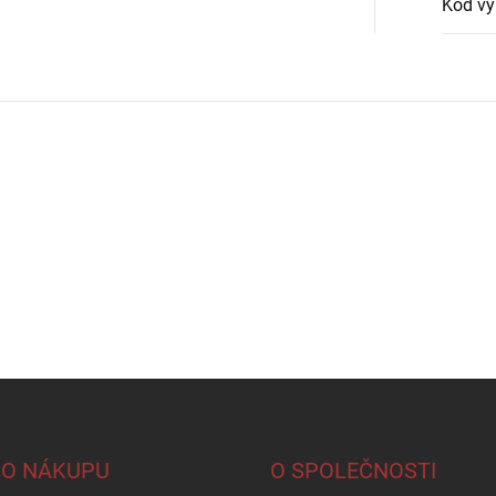
Kód vý
 O NÁKUPU
O SPOLEČNOSTI