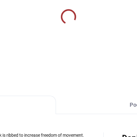
SKLADEM U VÝROBCE
SKLADEM U VÝR
rtovní štulpny Givova
CALZA ALLENAMENT
tmavě modrá/bílá
239 Kč
9 Kč
Detai
Detail
Po
eck is ribbed to increase freedom of movement.