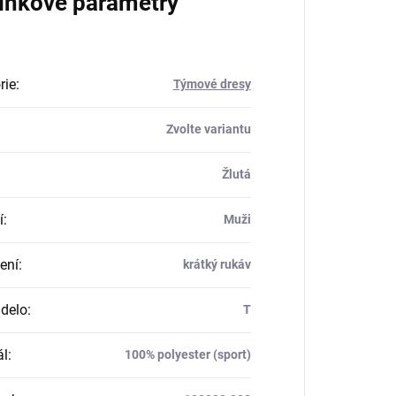
lňkové parametry
rie
:
Týmové dresy
Zvolte variantu
Žlutá
í
:
Muži
ení
:
krátký rukáv
delo
:
T
ál
:
100% polyester (sport)