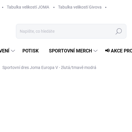
Tabulka velikostí JOMA
Tabulka velikostí Givova
Hledat
VENÍ
POTISK
SPORTOVNÍ MERCH
📢 AKCE PR
Sportovní dres Joma Europa V - žlutá/tmavě modrá
od
419 Kč
Měrná
ZVOLTE VARIANTU
cena:
VELIKOST