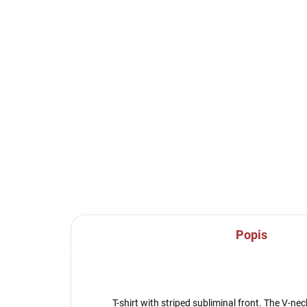
SKLADEM U VÝROBCE
Sportovní štulpny Joma
Spo
Calcio - bílá/modrá
- 
239 Kč
23
Detail
Popis
T-shirt with striped subliminal front. The V-n