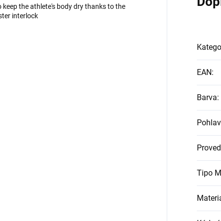
Dop
 keep the athlete's body dry thanks to the
ter interlock
Katego
EAN
:
Barva
:
Pohlav
Proved
Tipo M
Materi