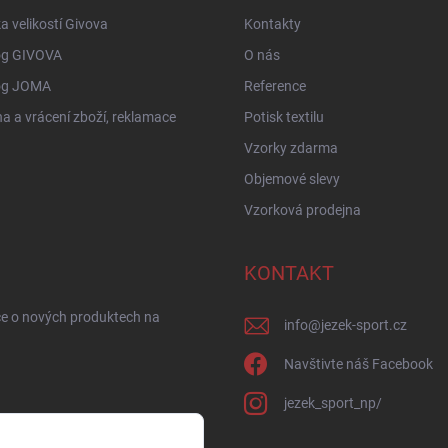
a velikostí Givova
Kontakty
og GIVOVA
O nás
og JOMA
Reference
 a vrácení zboží, reklamace
Potisk textilu
Vzorky zdarma
Objemové slevy
Vzorková prodejna
KONTAKT
ce o nových produktech na
info
@
jezek-sport.cz
Navštivte náš Facebook
jezek_sport_np/