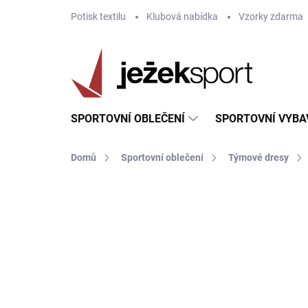
Přejít
Potisk textilu
Klubová nabídka
Vzorky zdarma
na
obsah
SPORTOVNÍ OBLEČENÍ
SPORTOVNÍ VYBA
Domů
Sportovní oblečení
Týmové dresy
ZNAČKA:
JOMA