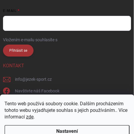
E-MAIL
Vložením e-mailu souhlasíte s
podmínkami ochrany osobních údajů
Přihlásit se
KONTAKT
info
@
jezek-sport.cz
Navštivte náš Facebook
jezek_sport_np/
Tento web používá soubory cookie. Dalším procházením
tohoto webu vyjadřujete souhlas s jejich používáním.. Více
informací
zde
.
Nastavení