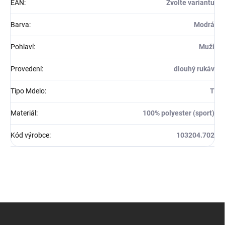
EAN
:
Zvolte variantu
Barva
:
Modrá
Pohlaví
:
Muži
Provedení
:
dlouhý rukáv
Tipo Mdelo
:
T
Materiál
:
100% polyester (sport)
Kód výrobce
:
103204.702
Z
á