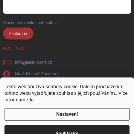
Vložením e-mailu souhlasíte s
podmínkami ochrany osobních údajů
Přihlásit se
KONTAKT
info
@
jezek-sport.cz
Navštivte náš Facebook
jezek_sport_np/
Tento web používá soubory cookie. Dalším procházením
tohoto webu vyjadřujete souhlas s jejich používáním.. Více
informací
zde
.
Nastavení
Copyright 2026
Ježek sport s.r.o.
. Všechna práva vyhrazena.
Upravit
nastavení cookies
Přijďte si vybrat osobně! Široká nabídka materiálů a
Souhlasím