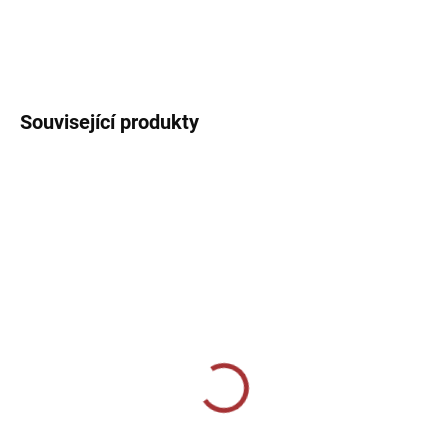
Sportovní dres s kulatým límečkem, lehký, prodyšný s technologií
pro rychlý odvod potu sportovce.
DETAILNÍ INFORMACE
Související produkty
SKLADEM U VÝROBCE
SKLADEM U VÝROBCE
Sportovní štulpny Joma
Sportovní štulpny Joma
Classic II - světle modrá
Premier II - modrá/bílá
219 Kč
229 Kč